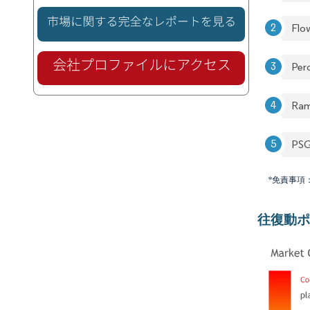
Flo
Per
Ra
PS
*免責事項
往復動ポ