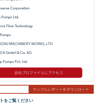
wserve Corporation
 Pumps Ltd.
eros Flow Technology
 Pumps
KOKU MACHINERY WORKS, LTD
CA GmbH & Co. KG
p Pumps Pvt. Ltd.
トをご覧ください