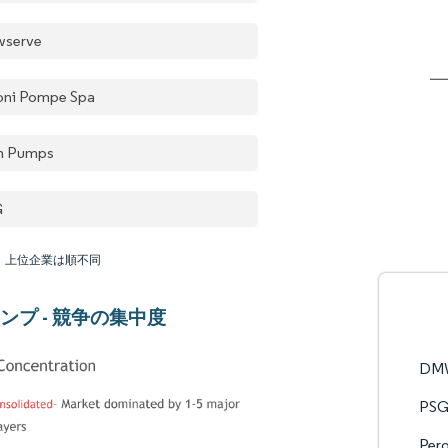
wserve
oni Pompe Spa
m Pumps
G
：上位企業は順不同
ンプ - 競争の集中度
DMW
PSG
Per