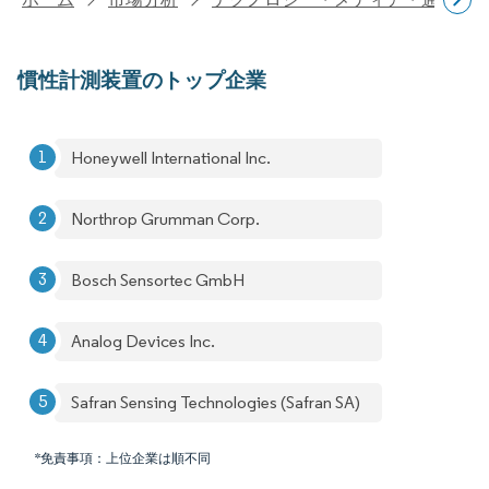
慣性計測装置のトップ企業
Honeywell International Inc.
Northrop Grumman Corp.
Bosch Sensortec GmbH
Analog Devices Inc.
Safran Sensing Technologies (Safran SA)
*免責事項：上位企業は順不同