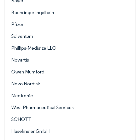
Bayer
Boehringer Ingelheim
Pfizer
Solventum
Phillips-Medisize LLC
Novartis
Owen Mumford
Novo Nordisk
Medtronic
West Pharmaceutical Services
SCHOTT
Haselmeier GmbH