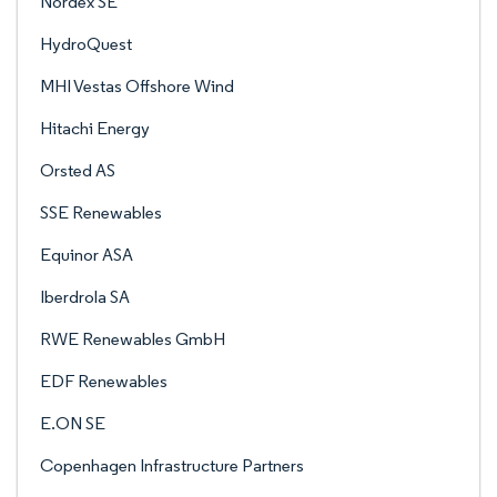
Nordex SE
HydroQuest
MHI Vestas Offshore Wind
Hitachi Energy
Orsted AS
SSE Renewables
Equinor ASA
Iberdrola SA
RWE Renewables GmbH
EDF Renewables
E.ON SE
Copenhagen Infrastructure Partners