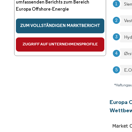
umfassenden Berichts zum Bereich
Sie
Europa Offshore-Energie
Ves
Hyd
Ørs
E.O
*Haftungsau
Europa O
Wettbew