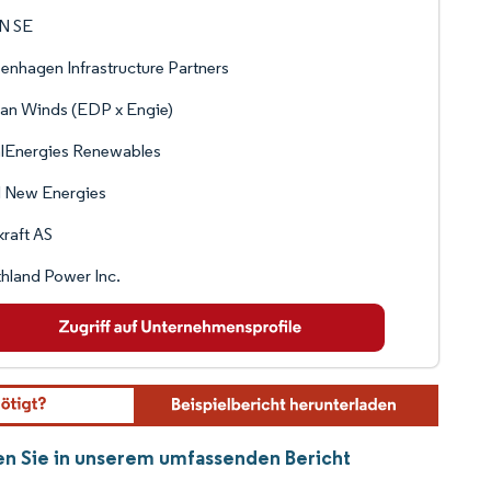
N SE
nhagen Infrastructure Partners
an Winds (EDP x Engie)
alEnergies Renewables
l New Energies
kraft AS
hland Power Inc.
den Sie in unserem umfassenden Bericht