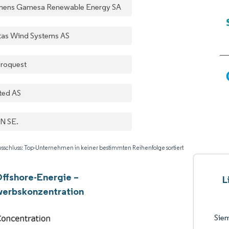
mens Gamesa Renewable Energy SA
tas Wind Systems AS
roquest
ted AS
N SE.
sschluss: Top-Unternehmen in keiner bestimmten Reihenfolge sortiert
ffshore-Energie –
L
erbskonzentration
Sie