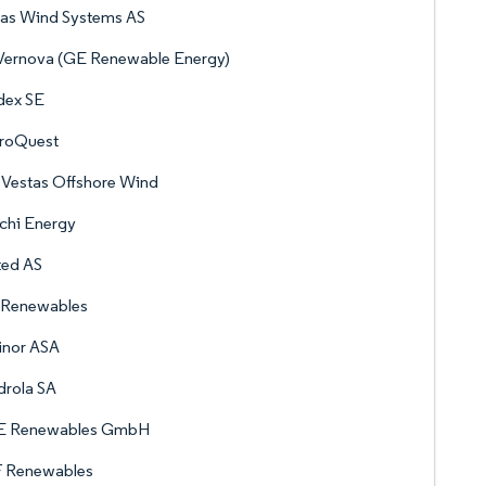
tas Wind Systems AS
Vernova (GE Renewable Energy)
dex SE
roQuest
Vestas Offshore Wind
chi Energy
ted AS
 Renewables
inor ASA
drola SA
 Renewables GmbH
 Renewables