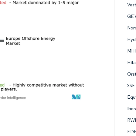
Ves
GE 
Nor
Hyd
MHI 
Hita
Ors
SSE
Equ
Iber
RWE
EDF