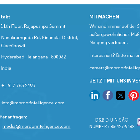
takt
MITMACHEN
11th Floor, Rajapushpa Summit
Wir sind immer auf der S
außergewöhnliches Maß 
Nanakramguda Rd, Financial District,
Neigung verfügen.
Gachibowli
Interessiert? Bitte mailen
Hyderabad, Telangana - 500032
careers@mordorintelli
India
JETZT MIT UNS IN V
+1 617-765-2493
info@mordorintelligence.com
ienanfragen:
D&B D-U-N-SÂ®
media@mordorintelligence.com
NUMBER : 85-427-9388