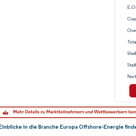
E.O
Cope
Oce
Tot
Shel
Stat
Nort
Einblicke in die Branche Europa Offshore-Energie fin