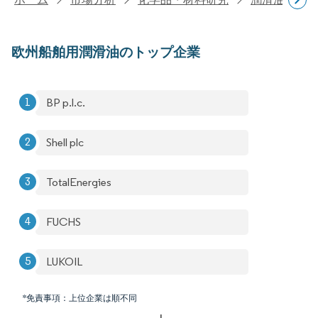
欧州船舶用潤滑油のトップ企業
BP p.l.c.
Shell plc
TotalEnergies
FUCHS
LUKOIL
*免責事項：上位企業は順不同