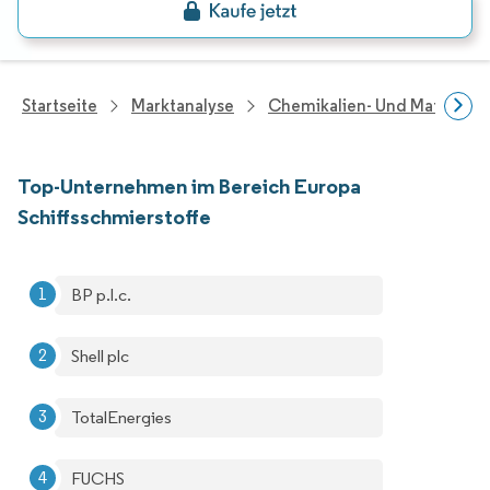
Startseite
Marktanalyse
Chemikalien- Und Materialf
Top-Unternehmen im Bereich Europa
Schiffsschmierstoffe
BP p.l.c.
Shell plc
TotalEnergies
FUCHS