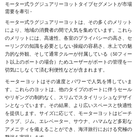
モーター式ラグジュアリーヨットタイプセグメントが市場
需要を牽引 -
モーター式ラグジュアリーヨットは、その多くのメリット
により、地域の消費者の間で人気を集めています。これら
のメリットには、高速性、各室のプライバシーの高さ、セ
ーリングの知識を必要としない操縦の容易さ、水上での魅
力的な外観、そして通常クルーが付属している（50フィー
ト以上のボートの場合）ためユーザーがボートの管理を一
切気にしなくて済む利便性などが含まれます。
モーターヨットはその速度とパワーで人気を博していま
す。これらのヨットは、他のタイプのボートに伴うセール
やリギングの制約なく、スリムでスタイリッシュなデザイ
ンとなっています。その結果、より広いスペースと快適性
を提供します。サイズに応じて、モーターヨットはビーチ
クラブ、ジム、エレベーター、サウナ、ハマムなど多彩な
アメニティを備えることができ、海洋旅行における究極の