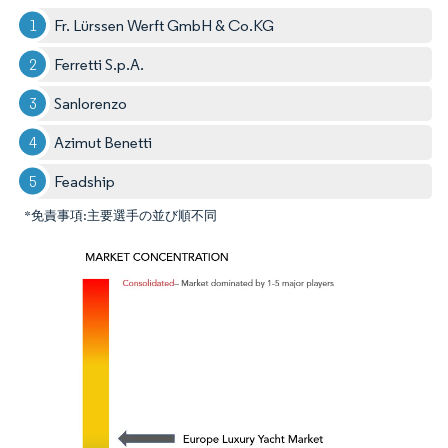
Fr. Lürssen Werft GmbH & Co.KG
Ferretti S.p.A.
Sanlorenzo
Azimut Benetti
Feadship
*免責事項:主要選手の並び順不同