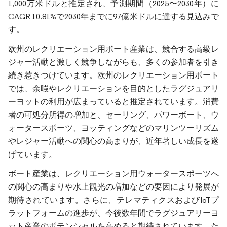
1,000万米ドルと推定され、予測期間（2025〜2030年）に
CAGR 10.81%で2030年までに97億米ドルに達する見込みで
す。
欧州のレクリエーション用ボート産業は、競合する高級レ
ジャー活動と激しく競争しながらも、多くの参加者を引き
続き惹きつけています。欧州のレクリエーション用ボート
では、余暇やレクリエーションを目的としたラグジュアリ
ーヨットの利用が広まっていると推定されています。消費
者の可処分所得の増加と、セーリング、パワーボート、ウ
ォータースポーツ、ヨッティングなどのマリンツーリズム
やレジャー活動への関心の高まりが、近年著しい成長を遂
げています。
ボート産業は、レクリエーション用ウォータースポーツへ
の関心の高まりや水上観光の増加などの要因により発展が
期待されています。さらに、テレマティクスおよびIoTプ
ラットフォームの進歩が、今後数年間でラグジュアリーヨ
ット産業のポテンシャルを高めると期待されています。た