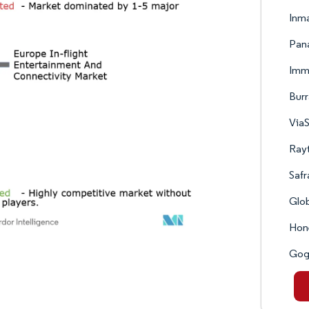
Inma
Pan
Imm
Bur
ViaS
Ray
Safr
Glob
Hone
Gog