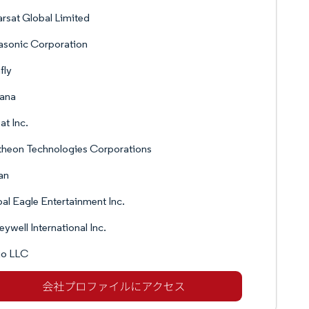
rsat Global Limited
asonic Corporation
fly
rana
at Inc.
theon Technologies Corporations
an
al Eagle Entertainment Inc.
ywell International Inc.
o LLC