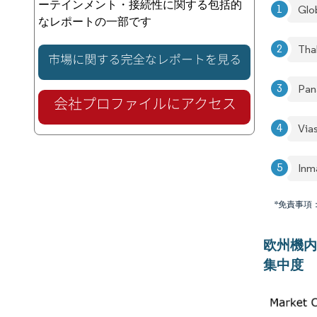
ーテインメント・接続性に関する包括的
Glo
なレポートの一部です
Tha
Pan
Vias
Inm
*免責事項
欧州機内
集中度