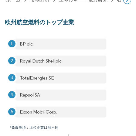
欧州航空燃料のトップ企業
BP plc
Royal Dutch Shell plc
TotalEnergies SE
Repsol SA
Exxon Mobil Corp.
*免責事項：上位企業は順不同