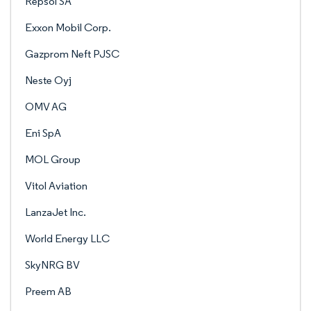
Repsol SA
Exxon Mobil Corp.
Gazprom Neft PJSC
Neste Oyj
OMV AG
Eni SpA
MOL Group
Vitol Aviation
LanzaJet Inc.
World Energy LLC
SkyNRG BV
Preem AB