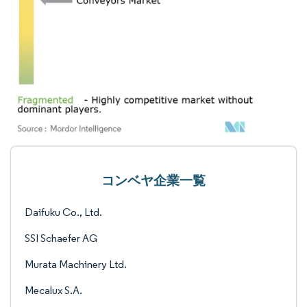
コンベヤ企業一覧
Daifuku Co., Ltd.
SSI Schaefer AG
Murata Machinery Ltd.
Mecalux S.A.