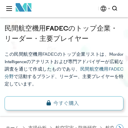
民間航空機用FADECのトップ企業・
リーダー・主要プレイヤー
この民間航空機用FADECのトップ企業リストは、Mordor
Intelligenceのアナリストおよび専門アドバイザーが広範な
調査を通じて作成したものであり、
民間航空機用FADEC
分野
で活動するブランド、リーダー、主要プレイヤーを特
定しています。
ホーム
市場分析
航空宇宙・防衛研究
航空機部