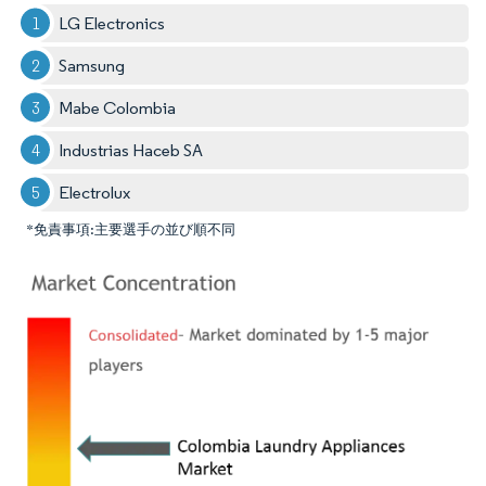
LG Electronics
Samsung
Mabe Colombia
Industrias Haceb SA
Electrolux
*免責事項:主要選手の並び順不同