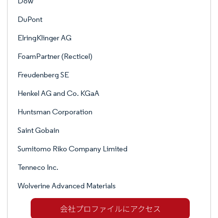
Dow
DuPont
ElringKlinger AG
FoamPartner (Recticel)
Freudenberg SE
Henkel AG and Co. KGaA
Huntsman Corporation
Saint Gobain
Sumitomo Riko Company Limited
Tenneco Inc.
Wolverine Advanced Materials