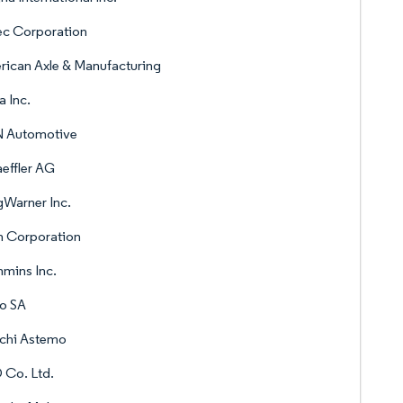
ec Corporation
ican Axle & Manufacturing
 Inc.
 Automotive
effler AG
Warner Inc.
n Corporation
mins Inc.
o SA
achi Astemo
 Co. Ltd.