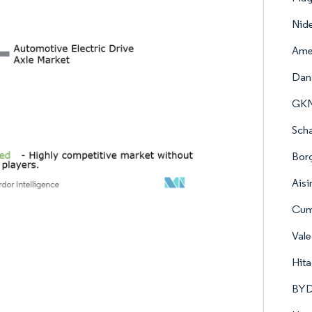
Nid
Amer
Dana
GKN
Scha
Borg
Aisi
Cum
Vale
Hit
BYD