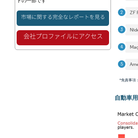
トの一部です
ZF 
Nid
Magn
Ame
*免責事項
自動車用