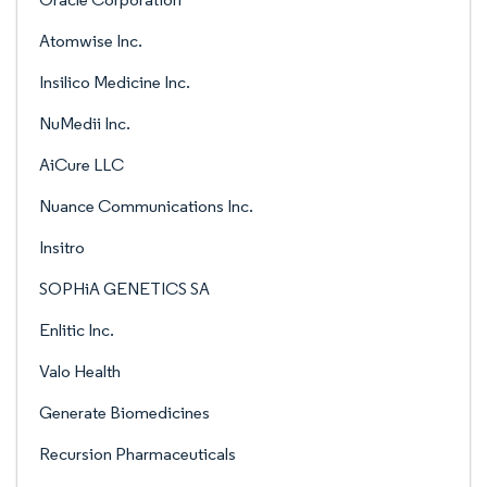
Atomwise Inc.
Insilico Medicine Inc.
NuMedii Inc.
AiCure LLC
Nuance Communications Inc.
Insitro
SOPHiA GENETICS SA
Enlitic Inc.
Valo Health
Generate Biomedicines
Recursion Pharmaceuticals