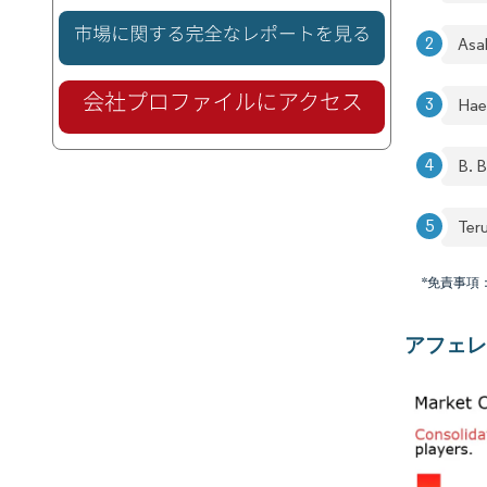
Asa
Hae
B. 
Ter
*免責事項
アフェレ