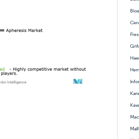
Bioe
Cer
Fres
Grif
Hae
Hem
Inf
Kan
Kaw
Mac
Mall