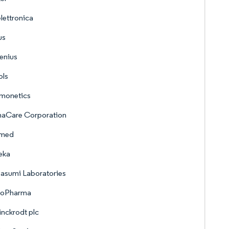
lettronica
us
enius
ols
monetics
aCare Corporation
omed
eka
asumi Laboratories
oPharma
inckrodt plc