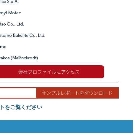
ca S.p.A.
enyi Biotec
iso Co., Ltd.
tomo Bakelite Co. Ltd.
umo
akos (Mallinckrodt)
トをご覧ください