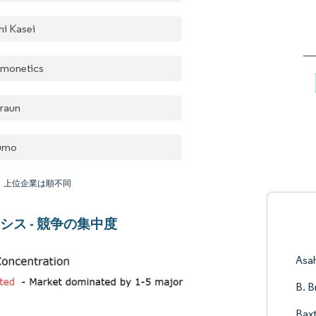
hi Kasei
monetics
Braun
umo
：上位企業は順不同
シス - 競争の集中度
Asah
B. B
Baxt