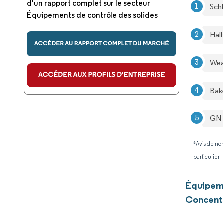
d'un rapport complet sur le secteur
Sch
Équipements de contrôle des solides
Hal
Weat
Bak
GN 
*Avis de non
particulier
Équipeme
Concentr