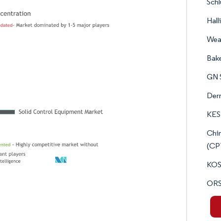
Schl
Hal
Weat
Bak
GN S
Derr
KES
Chi
(CP
KOS
ORS 