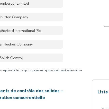
lumberger Limited
liburton Company
herford International Plc,
er Hughes Company
Solids Control
-responsabilité : Les principales entreprises sont classées sans ordre
nts de contrôle des solides –
Liste
ation concurrentielle