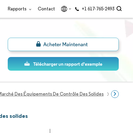
Rapports
Contact
+1 617-765-2493
Marché Des Équipements De Contrôle Des Solides
Entrepris
des solides