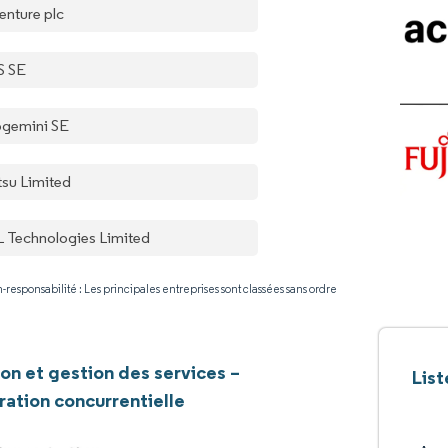
enture plc
S SE
gemini SE
tsu Limited
 Technologies Limited
-responsabilité : Les principales entreprises sont classées sans ordre
ion et gestion des services –
List
ation concurrentielle