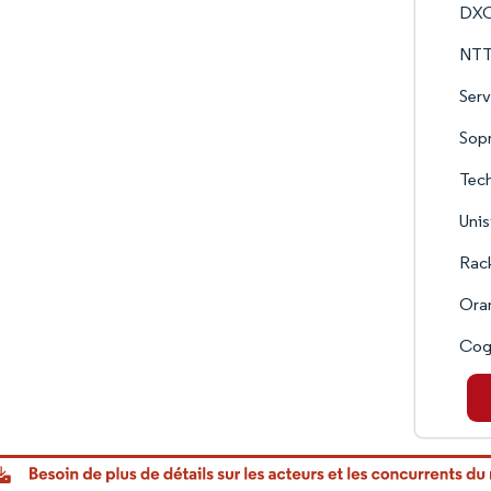
DXC
NTT
Serv
Sopr
Tech
Unis
Rack
Oran
Cogn