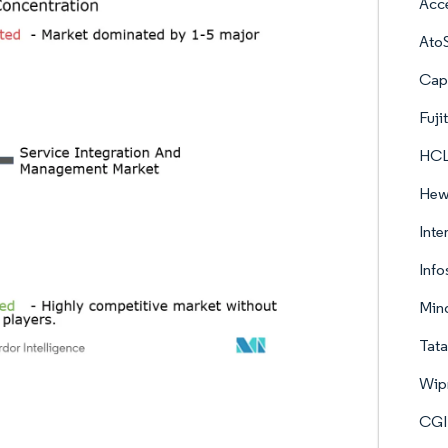
Acce
Ato
Cap
Fuji
HCL
Hew
Inte
Info
Mind
Tata
Wip
CGI 