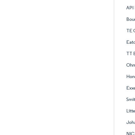
API 
Bour
TE C
Eato
TT E
Ohm
Hone
Exxe
Smit
Litte
Joha
NIC