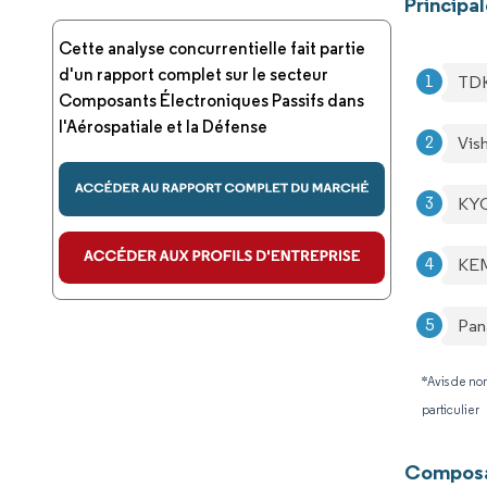
Principa
Cette analyse concurrentielle fait partie
d'un rapport complet sur le secteur
TDK
Composants Électroniques Passifs dans
l'Aérospatiale et la Défense
Vis
KYO
KEM
Pan
*Avis de non
particulier
Composan