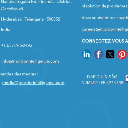
Nanakramguda Rd, Financial District,
résolution de problèmes e
Gachibowli
Vous souhaitez en savoir
Hyderabad, Telangana - 500032
careers@mordorintelli
India
CONNECTEZ-VOUS A
+1 617-765-2493
info@mordorintelligence.com
andes des médias :
D&B D-U-N-SÂ®
media@mordorintelligence.com
NUMBER : 85-427-9388