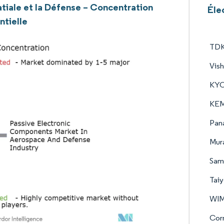
atiale et la Défense – Concentration
Éle
ntielle
TDK
Vish
KYO
KEM
Pana
Mura
Sams
Taiy
WIM
Corn