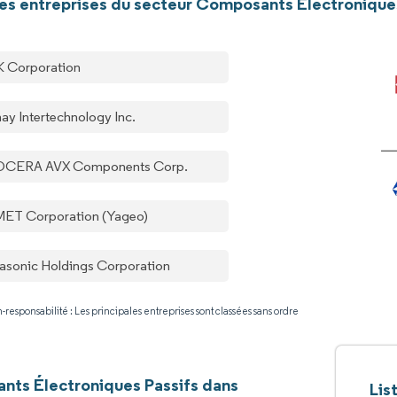
les entreprises du secteur Composants Électroniques
 Corporation
hay Intertechnology Inc.
CERA AVX Components Corp.
ET Corporation (Yageo)
asonic Holdings Corporation
-responsabilité : Les principales entreprises sont classées sans ordre
ts Électroniques Passifs dans
Lis