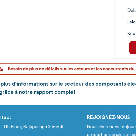
Delt
Lelo
Know
lus d'informations sur le secteur des composants élect
grâce à notre rapport complet
ntact
REJOIGNEZ-NOUS
11th Floor, Rajapushpa Summit
Nous cherchons toujour
proportions égales et ext