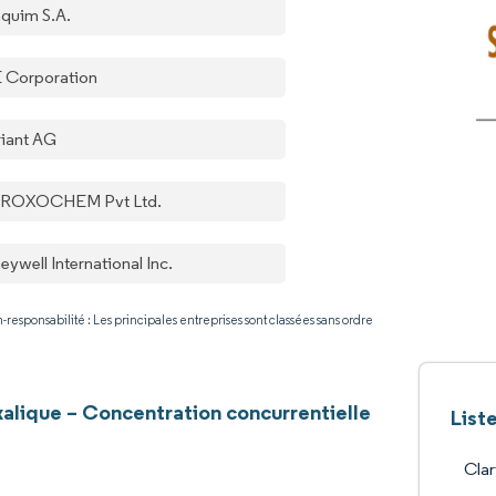
quim S.A.
 Corporation
riant AG
ROXOCHEM Pvt Ltd.
ywell International Inc.
-responsabilité : Les principales entreprises sont classées sans ordre
alique – Concentration concurrentielle
List
Clar