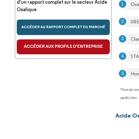
d'un rapport complet sur le secteur Acide
Oxa
Oxalique
UBE
Cla
STA
Hone
*Avis de non
particulier
Acide Ox