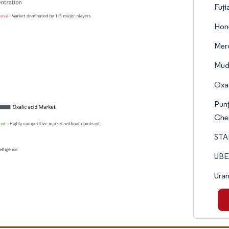
Fuji
Hone
Mer
Mud
Oxa
Punj
Che
ST
UBE
Uran