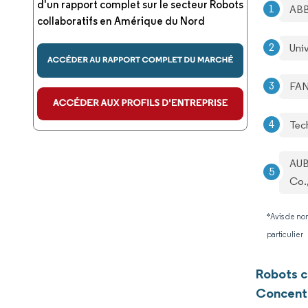
d'un rapport complet sur le secteur Robots
ABB
collaboratifs en Amérique du Nord
Uni
FAN
Tec
AUB
Co.,
*Avis de non
particulier
Robots c
Concentr