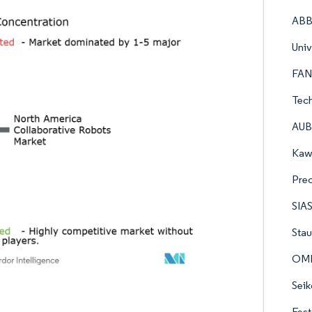
ABB
Univ
FAN
Tec
AUBO
Kawa
Prec
SIAS
Stau
OMR
Seik
Fest