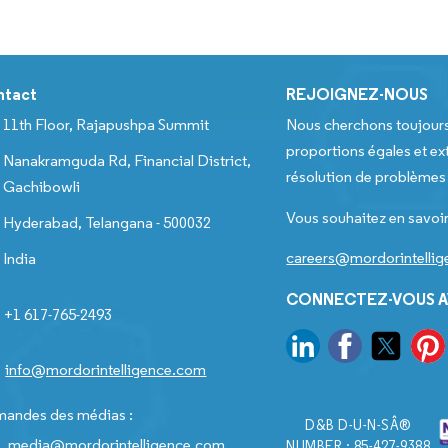
ntact
REJOIGNEZ-NOUS
11th Floor, Rajapushpa Summit
Nous cherchons toujour
proportions égales et ext
Nanakramguda Rd, Financial District,
résolution de problèmes e
Gachibowli
Vous souhaitez en savoir
Hyderabad, Telangana - 500032
careers@mordorintelli
India
CONNECTEZ-VOUS A
+1 617-765-2493
info@mordorintelligence.com
andes des médias :
D&B D-U-N-SÂ®
media@mordorintelligence.com
NUMBER : 85-427-9388