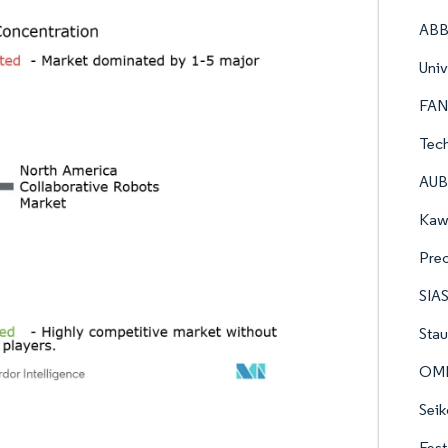
ABB
Univ
FAN
Tec
AUBO
Kawa
Prec
SIAS
Stau
OMR
Seik
Fest