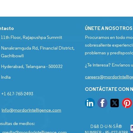
ntacto
ÚNETE A NOSOTROS
11th Floor, Rajapushpa Summit
Procuramos en todo mom
sobresaliente experienci
Nanakramguda Rd, Financial District,
problemas y predisposic
Gachibowli
¿Te interesa? Envíanos u
Hyderabad, Telangana - 500032
careers@mordorintelli
India
CONTÁCTATE CON N
+1 617-765-2493
info@mordorintelligence.com
sultas de medios:
D&B D-U-N-SÂ®
media@mordorintelligence.com
NUMBER : 85-427-9388