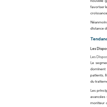
nouvelle g
favoriser 
croissanc
Néanmoins,
distance d
Tendanc
Les Dispo
Les Dispos
Le segment
dominent 
patients. I
du traitem
Les princi
avancées s
moniteur c