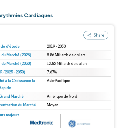
s Arythmies Cardiaques
Share
ode d'étude
2019 - 2030
le du Marché (2025)
8.86 Milliards de dollars
le du Marché (2030)
12.82 Milliards de dollars
 (2025 - 2030)
7.67%
hé à la Croissance la
Asie-Pacifique
 Rapide
 Grand Marché
Amérique du Nord
entration du Marché
Moyen
urs majeurs