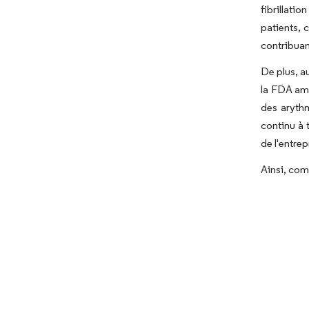
fibrillati
patients, 
contribuan
De plus, a
la FDA amé
des arythm
continu à 
de l'entrep
Ainsi, com