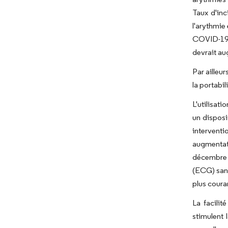
Taux d'inc
l'arythmie
COVID-19,
devrait au
Par ailleur
la portabi
L'utilisati
un disposi
intervent
augmentat
décembre 2
(ECG) sans
plus coura
La facilit
stimulent 