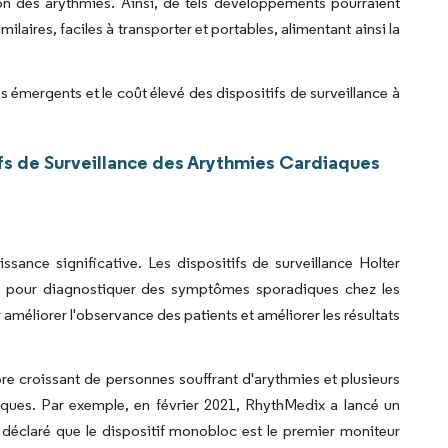
ion des arythmies. Ainsi, de tels développements pourraient
aires, faciles à transporter et portables, alimentant ainsi la
 émergents et le coût élevé des dispositifs de surveillance à
fs de Surveillance des Arythmies Cardiaques
ssance significative. Les dispositifs de surveillance Holter
ées pour diagnostiquer des symptômes sporadiques chez les
r améliorer l'observance des patients et améliorer les résultats
re croissant de personnes souffrant d'arythmies et plusieurs
aques. Par exemple, en février 2021, RhythMedix a lancé un
déclaré que le dispositif monobloc est le premier moniteur