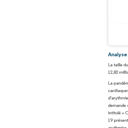
Analyse
La taille 
12,82 mill
La pandémi
cardiaques
d'arythmi
demande de
intitulé «
19 présen
arythmies 