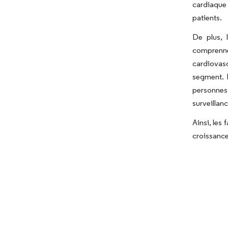
cardiaque 
patients.
De plus, 
comprennen
cardiovas
segment. 
personnes
surveillan
Ainsi, les
croissanc