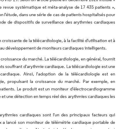
e revue systématique et méta-analyse de 17 435 patients »,
n l'étude, dans une série de cas de patients hospitalisés pour
de de dispositifs de surveillance des arythmies cardiaques
croissante de la télécardiologie, à la facilité d'utilisation et à
qu'au développement de moniteurs cardiaques intelligents.
la croissance du marché. La télécardiologie, en général, fournit
ents souffrant d'arythmie cardiaque. La télécardiologie est une
 cardiaque. Ainsi, l'adoption de la télécardiologie est en
ogie, propulsant la croissance du marché. Par exemple, en
patients. Le produit est un moniteur d'électrocardiogramme
 et une détection en temps réel des arythmies cardiaques les
es arythmies cardiaques sont l'un des principaux facteurs qui
x a lancé son moniteur de télémétrie cardiaque portable de