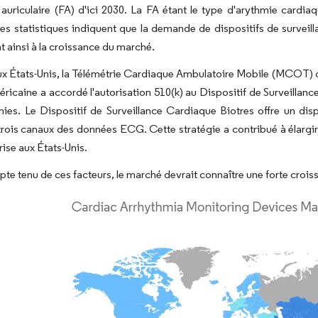
on auriculaire (FA) d'ici 2030. La FA étant le type d'arythmie car
ces statistiques indiquent que la demande de dispositifs de survei
t ainsi à la croissance du marché.
ux États-Unis, la Télémétrie Cardiaque Ambulatoire Mobile (MCOT) c
ricaine a accordé l'autorisation 510(k) au Dispositif de Surveillanc
ies. Le Dispositif de Surveillance Cardiaque Biotres offre un disp
trois canaux des données ECG. Cette stratégie a contribué à élargir 
rise aux États-Unis.
pte tenu de ces facteurs, le marché devrait connaître une forte crois