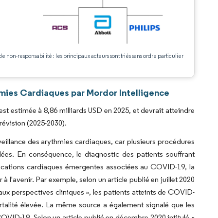
.
de non-responsabilité : les principaux acteurs sont triés sans ordre particulier
hmies Cardiaques par Mordor Intelligence
st estimée à 8,86 milliards USD en 2025, et devrait atteindre
révision (2025-2030).
eillance des arythmies cardiaques, car plusieurs procédures
dées. En conséquence, le diagnostic des patients souffrant
lications cardiaques émergentes associées au COVID-19, la
l'avenir. Par exemple, selon un article publié en juillet 2020
ux perspectives cliniques », les patients atteints de COVID-
rtalité élevée. La même source a également signalé que les
OVID-19. Selon un article publié en décembre 2020 intitulé «