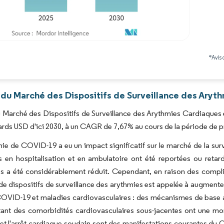
Image © Mordor Intelligence. La réutilisation nécessite une attribution sous CC BY 4.0
*Avis 
 du Marché des Dispositifs de Surveillance des Aryt
du Marché des Dispositifs de Surveillance des Arythmies Cardiaques e
iards USD d'ici 2030, à un CAGR de 7,67% au cours de la période de p
e de COVID-19 a eu un impact significatif sur le marché de la surv
 en hospitalisation et en ambulatoire ont été reportées ou retar
es a été considérablement réduit. Cependant, en raison des comp
 dispositifs de surveillance des arythmies est appelée à augmenter à 
 COVID-19 et maladies cardiovasculaires : des mécanismes de base a
tant des comorbidités cardiovasculaires sous-jacentes ont une mo
et l'arrêt cardiaque soudain sont des manifestations courantes du C