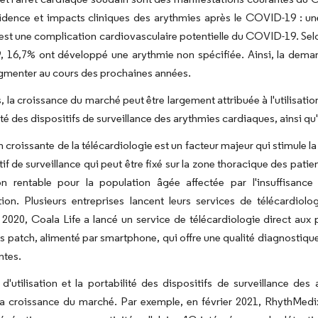
idence et impacts cliniques des arythmies après le COVID-19 : un
 est une complication cardiovasculaire potentielle du COVID-19. Selo
 16,7% ont développé une arythmie non spécifiée. Ainsi, la deman
gmenter au cours des prochaines années.
s, la croissance du marché peut être largement attribuée à l'utilisation 
lité des dispositifs de surveillance des arythmies cardiaques, ainsi 
on croissante de la télécardiologie est un facteur majeur qui stimule 
tif de surveillance qui peut être fixé sur la zone thoracique des pati
ion rentable pour la population âgée affectée par l'insuffisance
ion. Plusieurs entreprises lancent leurs services de télécardiol
020, Coala Life a lancé un service de télécardiologie direct aux 
 patch, alimenté par smartphone, qui offre une qualité diagnostique
ntes.
é d'utilisation et la portabilité des dispositifs de surveillance d
la croissance du marché. Par exemple, en février 2021, RhythMedi