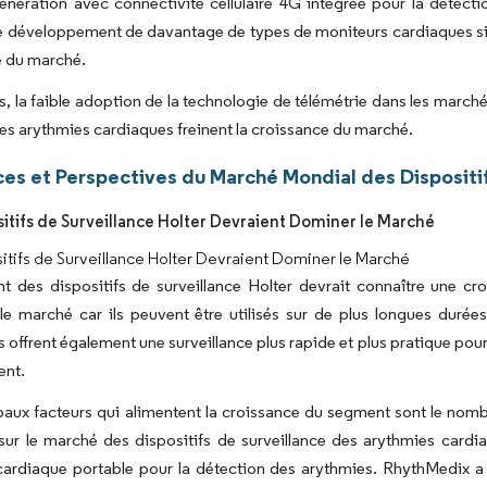
énération avec connectivité cellulaire 4G intégrée pour la détect
le développement de davantage de types de moniteurs cardiaques simil
e du marché.
 la faible adoption de la technologie de télémétrie dans les marchés
es arythmies cardiaques freinent la croissance du marché.
es et Perspectives du Marché Mondial des Dispositi
sitifs de Surveillance Holter Devraient Dominer le Marché
itifs de Surveillance Holter Devraient Dominer le Marché
 des dispositifs de surveillance Holter devrait connaître une croi
le marché car ils peuvent être utilisés sur de plus longues dur
ls offrent également une surveillance plus rapide et plus pratique pou
ent.
paux facteurs qui alimentent la croissance du segment sont le nomb
ur le marché des dispositifs de surveillance des arythmies cardi
ardiaque portable pour la détection des arythmies. RhythMedix a 