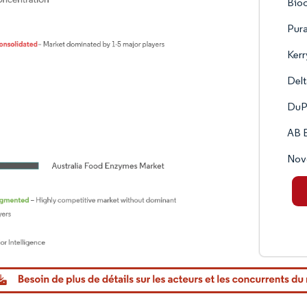
Bioc
Pur
Ker
Del
DuP
AB 
Nov