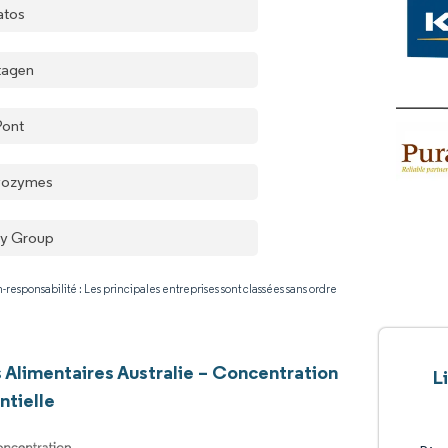
atos
tagen
ont
vozymes
ry Group
-responsabilité : Les principales entreprises sont classées sans ordre
Alimentaires Australie – Concentration
L
ntielle