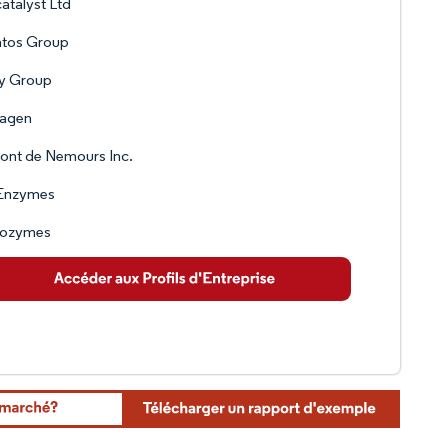
atalyst Ltd
atos Group
ry Group
tagen
ont de Nemours Inc.
Enzymes
ozymes