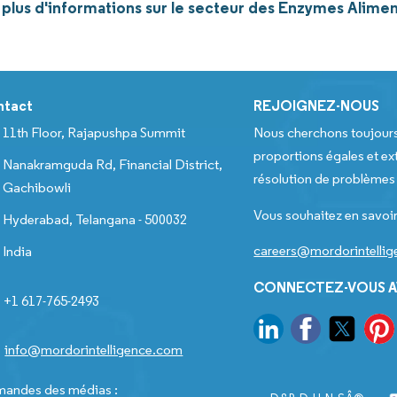
plus d'informations sur le secteur des Enzymes Aliment
ntact
REJOIGNEZ-NOUS
11th Floor, Rajapushpa Summit
Nous cherchons toujour
proportions égales et ext
Nanakramguda Rd, Financial District,
résolution de problèmes e
Gachibowli
Vous souhaitez en savoir
Hyderabad, Telangana - 500032
careers@mordorintelli
India
CONNECTEZ-VOUS A
+1 617-765-2493
info@mordorintelligence.com
andes des médias :