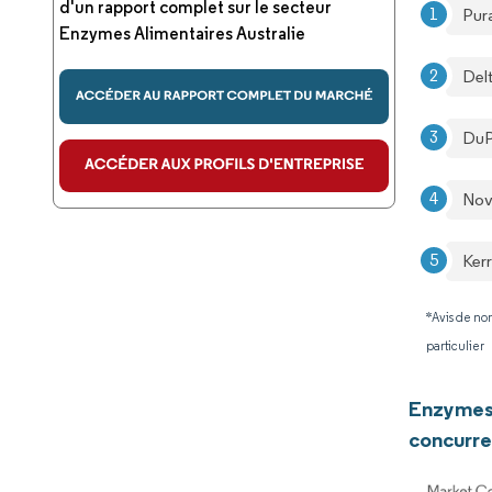
d'un rapport complet sur le secteur
Pur
Enzymes Alimentaires Australie
Del
DuP
No
Ker
*Avis de non
particulier
Enzymes 
concurre