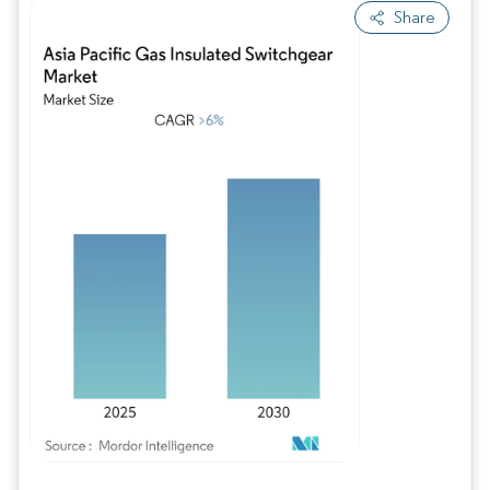
Share
Image © Mordor Intelligence. La réutilisation nécessite une attribution sous CC BY