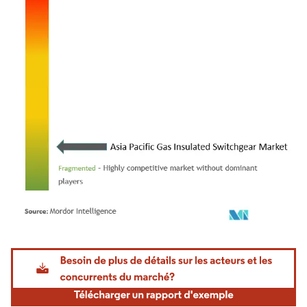
Image © Mordor Intelligence. La réutilisation nécessite une attribution sous CC BY 4.