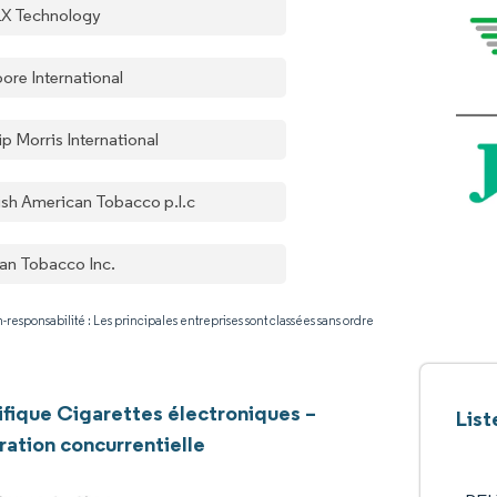
X Technology
ore International
ip Morris International
tish American Tobacco p.l.c
an Tobacco Inc.
-responsabilité : Les principales entreprises sont classées sans ordre
ifique Cigarettes électroniques –
List
ation concurrentielle