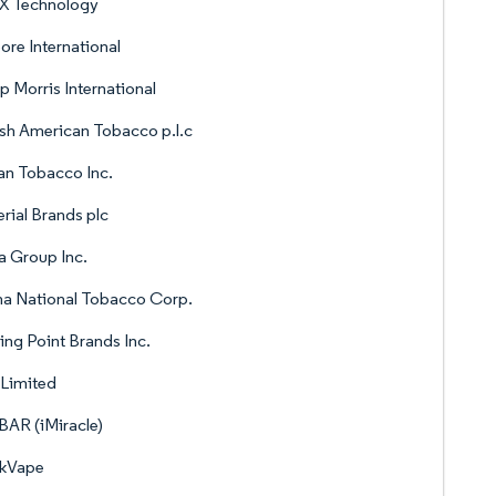
X Technology
re International
ip Morris International
ish American Tobacco p.l.c
n Tobacco Inc.
rial Brands plc
ia Group Inc.
a National Tobacco Corp.
ing Point Brands Inc.
Limited
AR (iMiracle)
kVape