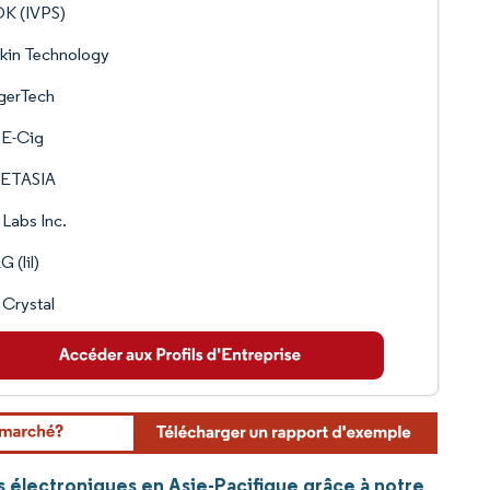
K (IVPS)
kin Technology
gerTech
 E-Cig
ETASIA
 Labs Inc.
 (lil)
Crystal
s électroniques en Asie-Pacifique grâce à notre