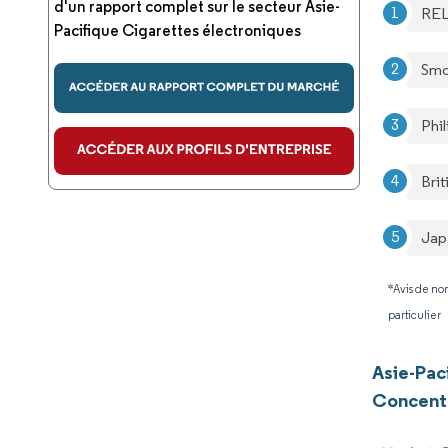
d'un rapport complet sur le secteur Asie-
REL
Pacifique Cigarettes électroniques
Smo
Phil
Bri
Jap
*Avis de non
particulier
Asie-Pac
Concentr