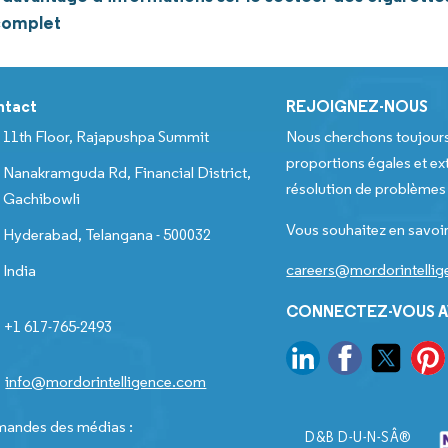
complet
ntact
REJOIGNEZ-NOUS
11th Floor, Rajapushpa Summit
Nous cherchons toujour
proportions égales et ext
Nanakramguda Rd, Financial District,
résolution de problèmes e
Gachibowli
Vous souhaitez en savoir
Hyderabad, Telangana - 500032
careers@mordorintelli
India
CONNECTEZ-VOUS A
+1 617-765-2493
info@mordorintelligence.com
andes des médias :
D&B D-U-N-SÂ®