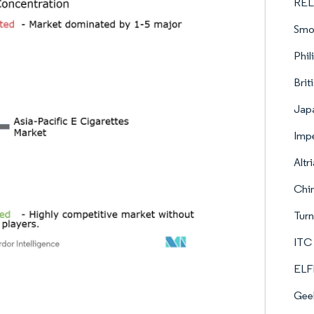
REL
Smoo
Phil
Brit
Japa
Impe
Altr
Chin
Turn
ITC 
ELFB
Gee