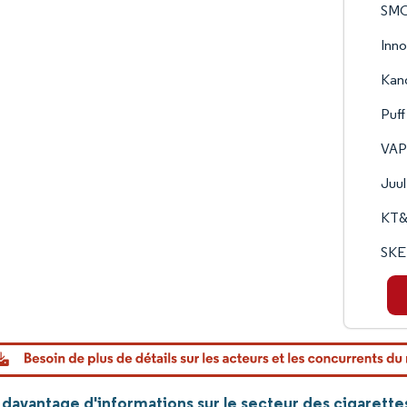
SMO
Inno
Kan
Puff
VAP
Juul
KT&G
SKE 
davantage d'informations sur le secteur des cigarette