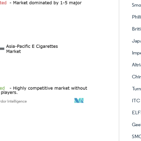
Smoo
Phil
Brit
Japa
Impe
Altr
Chin
Turn
ITC 
ELFB
Gee
SMO