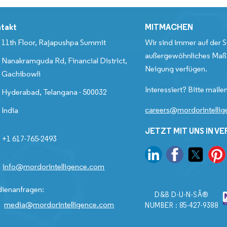
takt
MITMACHEN
11th Floor, Rajapushpa Summit
Wir sind immer auf der S
außergewöhnliches Maß 
Nanakramguda Rd, Financial District,
Neigung verfügen.
Gachibowli
Interessiert? Bitte mailen
Hyderabad, Telangana - 500032
careers@mordorintelli
India
JETZT MIT UNS IN V
+1 617-765-2493
info@mordorintelligence.com
ienanfragen:
D&B D-U-N-SÂ®
media@mordorintelligence.com
NUMBER : 85-427-9388