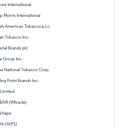
re International
ip Morris International
ish American Tobacco p.l.c
n Tobacco Inc.
rial Brands plc
ia Group Inc.
a National Tobacco Corp.
ing Point Brands Inc.
Limited
AR (iMiracle)
kVape
K (IVPS)