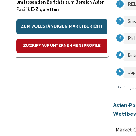
umfassenden Berichts zum Bereich Asien-
REL
Pazifik E-Zigaretten
Smo
Phil
Bri
Jap
*Haftungsau
Asien-Pa
Wettbew