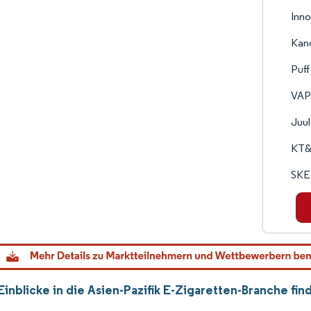
Inno
Kan
Puff
VAP
Juul
KT&G
SKE 
Einblicke in die Asien-Pazifik E-Zigaretten-Branche fi