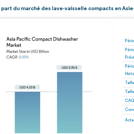
t part du marché des lave-vaisselle compacts en Asie
Péri
Péri
Prév
Péri
Hist
Tail
Tail
CAGR
Conc
Acte