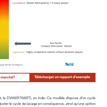
rdor Intelligence. La réutilisation nécessite une attribution sous CC BY 4.0.
ct, le DW60R7060FS, en Inde. Ce modèle dispose d'un cycle
ajuster le cycle de lavage en conséquence, ainsi qu'une option