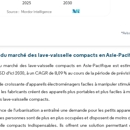
Image © Mordor Intelligence. La réutilisation nécessite une attribution sous CC BY 4.0
*Avis 
 du marché des lave-vaisselle compacts en Asie-Paci
du marché des lave-vaisselle compacts en Asie-Pacifique est estim
USD d'ici 2030, à un CAGR de 8,09 % au cours de la période de prévis
 croissante d'appareils électroménagers faciles à manipuler stimul
les fabricants créent des appareils plus portables et plus faciles à m
 lave-vaisselle compacts.
nce de l'urbanisation a entraîné une demande pour les petits appare
es personnes sont de plus en plus occupées et disposent de moins d
selle compacts indispensables. Ils offrent une solution permetta