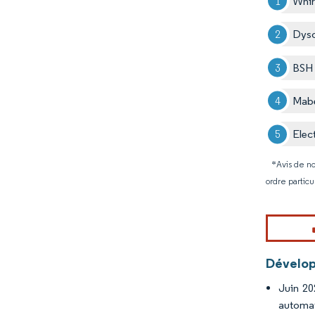
Whir
Dys
BSH
Mab
Elec
*Avis de no
ordre particu
Dévelop
Juin 20
automati