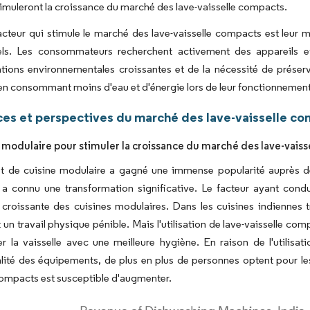
timuleront la croissance du marché des lave-vaisselle compacts.
acteur qui stimule le marché des lave-vaisselle compacts est leur me
nels. Les consommateurs recherchent activement des appareils e
ions environnementales croissantes et de la nécessité de préserve
 consommant moins d'eau et d'énergie lors de leur fonctionnement
es et perspectives du marché des lave-vaisselle co
e modulaire pour stimuler la croissance du marché des lave-vaiss
t de cuisine modulaire a gagné une immense popularité auprès de
a connu une transformation significative. Le facteur ayant condu
 croissante des cuisines modulaires. Dans les cuisines indiennes tr
 un travail physique pénible. Mais l'utilisation de lave-vaisselle 
r la vaisselle avec une meilleure hygiène. En raison de l'utilisat
lité des équipements, de plus en plus de personnes optent pour le
compacts est susceptible d'augmenter.