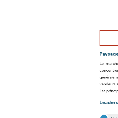
Image © Mord
Paysage
Le marché
concentre
généralem
vendeurs e
Les princi
Leaders 