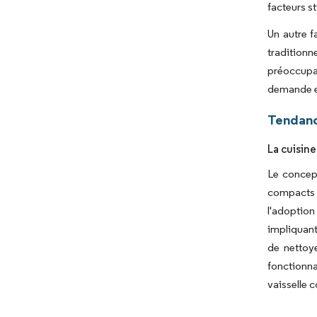
facteurs s
Un autre f
tradition
préoccupat
demande en
Tendanc
La cuisin
Le concep
compacts 
l'adoption
impliquant
de nettoye
fonctionna
vaisselle 