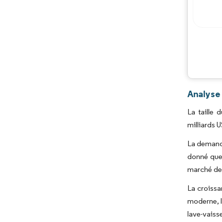
Analyse
La taille 
milliards 
La demande
donné que 
marché des
La croissa
moderne, l
lave-vais