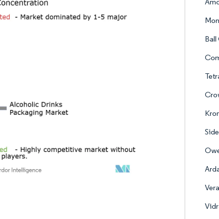
Amc
Mon
Ball
Com
Tetr
Crow
Kro
Side
Owen
Ard
Vera
Vidr