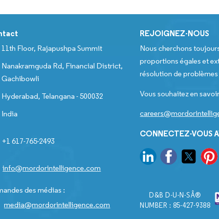
ntact
REJOIGNEZ-NOUS
11th Floor, Rajapushpa Summit
Nous cherchons toujour
proportions égales et ext
Nanakramguda Rd, Financial District,
résolution de problèmes e
Gachibowli
Vous souhaitez en savoir
Hyderabad, Telangana - 500032
careers@mordorintelli
India
CONNECTEZ-VOUS A
+1 617-765-2493
info@mordorintelligence.com
andes des médias :
D&B D-U-N-SÂ®
media@mordorintelligence.com
NUMBER : 85-427-9388