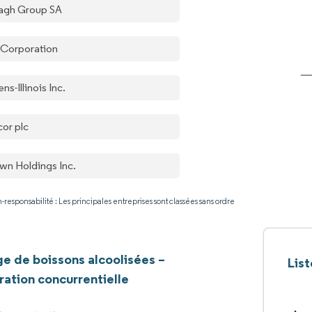
agh Group SA
l Corporation
s-Illinois Inc.
or plc
wn Holdings Inc.
-responsabilité : Les principales entreprises sont classées sans ordre
e de boissons alcoolisées –
Lis
ation concurrentielle