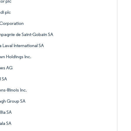
or plc
di plc
 Corporation
pagnie de Saint-Gobain SA
a Laval International SA
n Holdings Inc.
nes AG
l SA
s-Illinois Inc.
agh Group SA
llia SA
ala SA