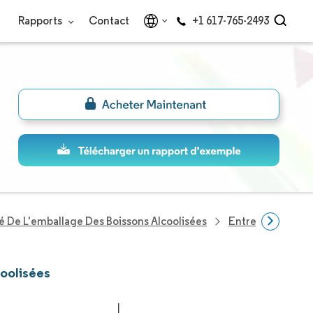
Rapports
Contact
+1 617-765-2493
 De L'emballage Des Boissons Alcoolisées
Entreprises Du S
coolisées