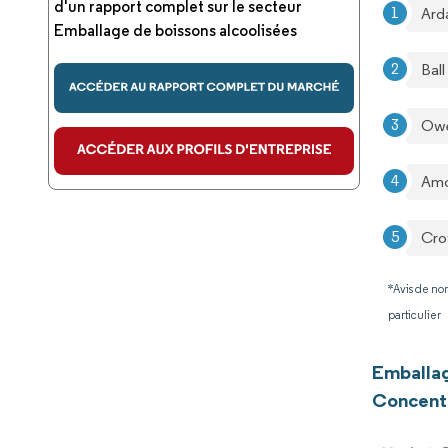
d'un rapport complet sur le secteur
Ard
Emballage de boissons alcoolisées
Bal
Owen
Amc
Cro
*Avis de non
particulier
Emballag
Concentr