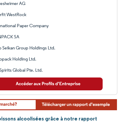
resheimer AG
rfit WestRock
rnational Paper Company
PACK SA
 Seikan Group Holdings Ltd.
opack Holding Ltd.
pirits Global Pte. Ltd.
oissons alcoolisées grâce à notre rapport