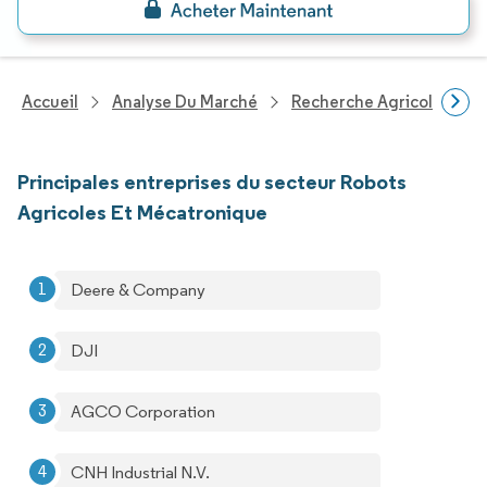
Accueil
Analyse Du Marché
Recherche Agricole
R
Principales entreprises du secteur Robots
Agricoles Et Mécatronique
Deere & Company
DJI
AGCO Corporation
CNH Industrial N.V.