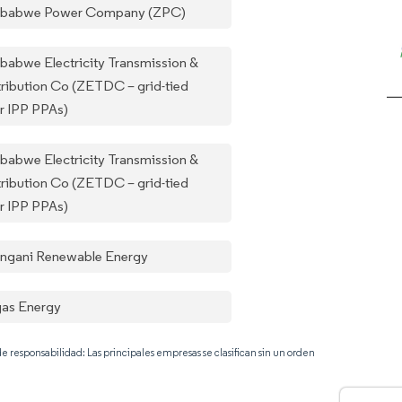
babwe Power Company (ZPC)
babwe Electricity Transmission &
tribution Co (ZETDC – grid-tied
ar IPP PPAs)
babwe Electricity Transmission &
tribution Co (ZETDC – grid-tied
ar IPP PPAs)
ngani Renewable Energy
gas Energy
e responsabilidad: Las principales empresas se clasifican sin un orden