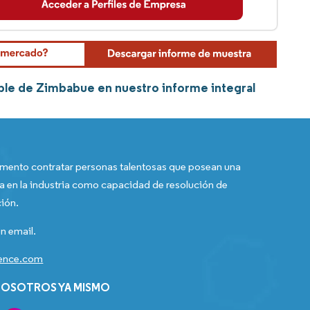
ble de Zimbabue en nuestro informe integral
ento contratar personas talentosas que posean una
a en la industria como capacidad de resolución de
ión.
n email.
gence.com
OSOTROS YA MISMO