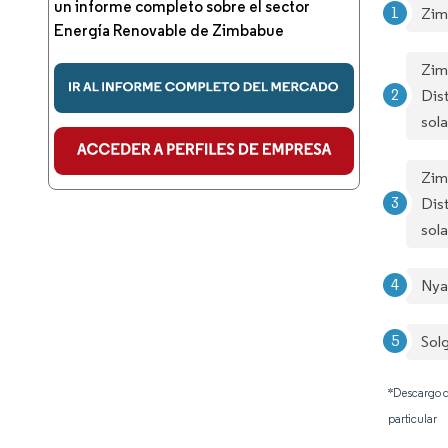
un informe completo sobre el sector
Zim
Energía Renovable de Zimbabue
Zim
Dis
sol
Zim
Dis
sol
Nya
Sol
*Descargo d
particular