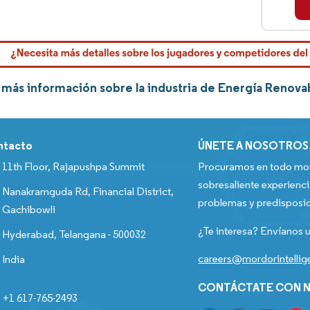
más información sobre la industria de Energía Renova
ntacto
ÚNETE A NOSOTROS
11th Floor, Rajapushpa Summit
Procuramos en todo mom
sobresaliente experienci
Nanakramguda Rd, Financial District,
problemas y predisposic
Gachibowli
¿Te interesa? Envíanos u
Hyderabad, Telangana - 500032
careers@mordorintelli
India
CONTÁCTATE CON N
+1 617-765-2493