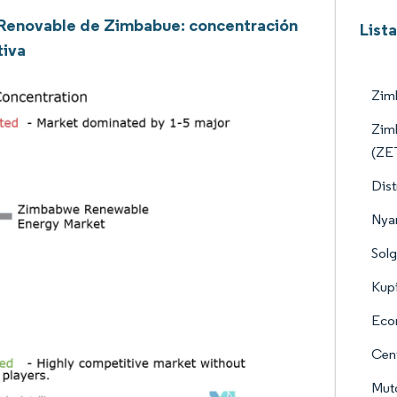
Renovable de Zimbabue: concentración
List
tiva
Zim
Zimb
(ZE
Dist
Nya
Solg
Kup
Econ
Cent
Muto