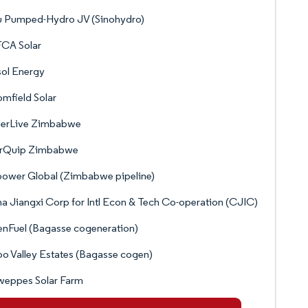
u Pumped-Hydro JV (Sinohydro)
CA Solar
sol Energy
mfield Solar
erLive Zimbabwe
arQuip Zimbabwe
ower Global (Zimbabwe pipeline)
a Jiangxi Corp for Intl Econ & Tech Co-operation (CJIC)
nFuel (Bagasse cogeneration)
o Valley Estates (Bagasse cogen)
weppes Solar Farm