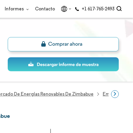
Informes
Contacto
+1 617-765-2493
rcado De Energías Renovables De Zimbabue
Empresas Del 
abue