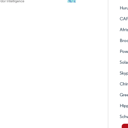
Hur
CAF
Afri
Broo
Pow
Sol
Skyp
Chin
Gree
Hipp
Sch