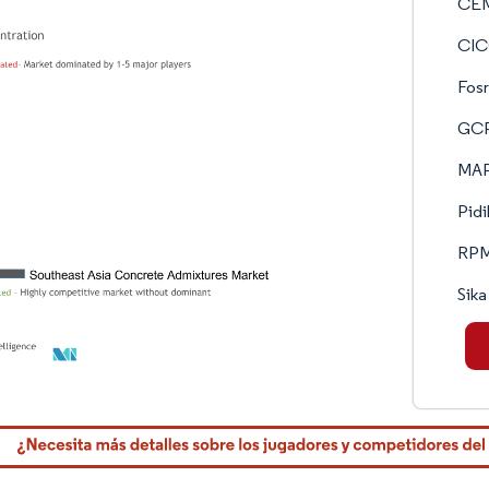
CEM
CIC
Fosr
GCP 
MAP
Pidi
RPM 
Sik