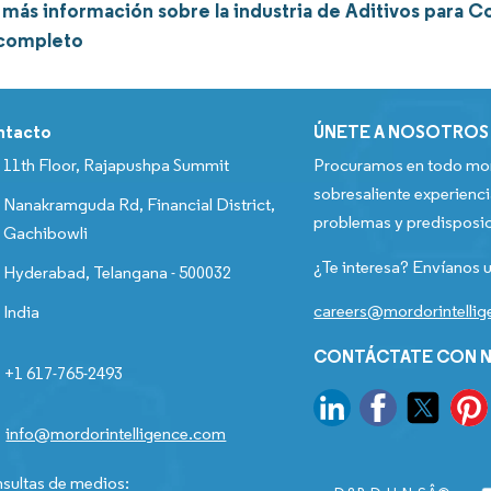
más información sobre la industria de Aditivos para C
 completo
ntacto
ÚNETE A NOSOTROS
11th Floor, Rajapushpa Summit
Procuramos en todo mom
sobresaliente experienci
Nanakramguda Rd, Financial District,
problemas y predisposic
Gachibowli
¿Te interesa? Envíanos u
Hyderabad, Telangana - 500032
careers@mordorintelli
India
CONTÁCTATE CON N
+1 617-765-2493
info@mordorintelligence.com
sultas de medios: