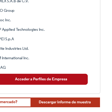
EX S.A.B de C.V.
O Group
oc Inc.
Applied Technologies Inc.
EI S.p.A
lite Industries Ltd.
International Inc.
a AG