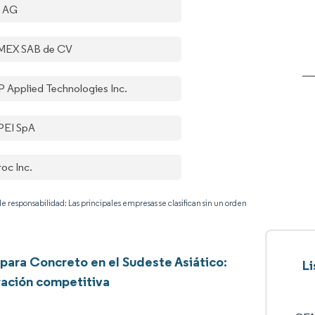
a AG
EX SAB de CV
 Applied Technologies Inc.
EI SpA
roc Inc.
e responsabilidad: Las principales empresas se clasifican sin un orden
 para Concreto en el Sudeste Asiático:
Li
ación competitiva