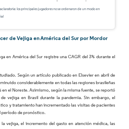
 aclaratoria: los principales jugadores no se ordenaron de un modo en
ial
cer de Vejiga en América del Sur por Mordor
ga en América del Sur registre una CAGR del 3% durante el
udiado. Según un artículo publicado en Elsevier en abril de
minuido considerablemente en todas las regiones brasileñas
7% en el Noreste. Asimismo, según la misma fuente, se reportó
e vejiga en Brasil durante la pandemia. Sin embargo, el
stico y tratamiento han incrementado las visitas de pacientes
el período de pronóstico.
a vejiga, el incremento del gasto en atención médica, las