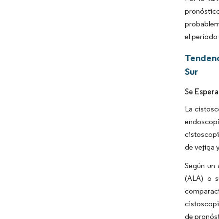
pronóstic
probableme
el período
Tendenc
Sur
Se Espera
La cistosc
endoscopio
cistoscopi
de vejiga 
Según un 
(ALA) o s
comparació
cistoscopi
de pronóst