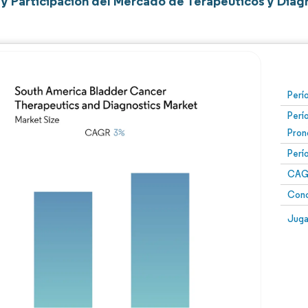
y Participación del Mercado de Terapéuticos y Diag
Perí
Perí
Pron
Perí
CAG
Conc
Juga