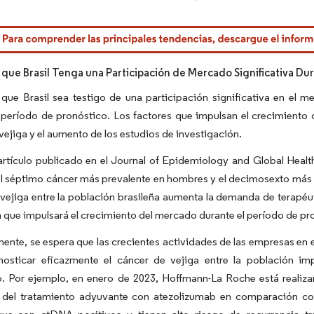
rdor Intelligence. El uso requiere atribución según CC BY 4.0.
 que Brasil Tenga una Participación de Mercado Significativa Du
que Brasil sea testigo de una participación significativa en el 
 período de pronóstico. Los factores que impulsan el crecimiento 
vejiga y el aumento de los estudios de investigación.
artículo publicado en el Journal of Epidemiology and Global Heal
el séptimo cáncer más prevalente en hombres y el decimosexto más pre
vejiga entre la población brasileña aumenta la demanda de terapéut
a que impulsará el crecimiento del mercado durante el período de pr
ente, se espera que las crecientes actividades de las empresas en 
nosticar eficazmente el cáncer de vejiga entre la población im
. Por ejemplo, en enero de 2023, Hoffmann-La Roche está realizand
 del tratamiento adyuvante con atezolizumab en comparación con