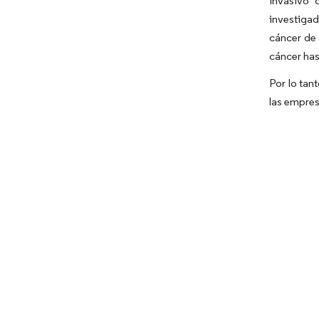
invasivo 
investiga
cáncer de 
cáncer hast
Por lo tan
las empres