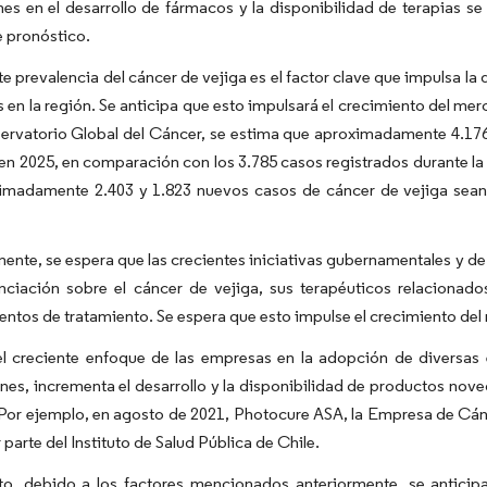
es en el desarrollo de fármacos y la disponibilidad de terapias s
 pronóstico.
te prevalencia del cáncer de vejiga es el factor clave que impulsa 
en la región. Se anticipa que esto impulsará el crecimiento del mer
servatorio Global del Cáncer, se estima que aproximadamente 4.17
en 2025, en comparación con los 3.785 casos registrados durante l
imadamente 2.403 y 1.823 nuevos casos de cáncer de vejiga sean
ente, se espera que las crecientes iniciativas gubernamentales y 
nciación sobre el cáncer de vejiga, sus terapéuticos relaciona
ntos de tratamiento. Se espera que esto impulse el crecimiento del 
l creciente enfoque de las empresas en la adopción de diversas 
nes, incrementa el desarrollo y la disponibilidad de productos nove
or ejemplo, en agosto de 2021, Photocure ASA, la Empresa de Cánce
 parte del Instituto de Salud Pública de Chile.
nto, debido a los factores mencionados anteriormente, se antici