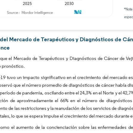
*Nota
espec
Imagen © Mordor Intelligence. El uso requiere atribución según CC BY 4.0.
s del Mercado de Terapéuticos y Diagnósticos de Cán
ence
 que el Mercado de Terapéuticos y Diagnósticos de Cáncer de Veji
 pronóstico.
9 tuvo un impacto significativo en el crecimiento del mercado est
bservó que el número promedio de diagnósticos de cáncer había dis
 período de pandemia, oscilando entre el 24,3% en el Norte y el 42,
ción de aproximadamente el 66% en el número de diagnósticos d
nto de las restricciones y la reanudación de los servicios de diagnó
itales, lo que se espera impulse el crecimiento del mercado durante 
como el aumento de la concienciación sobre las enfermedades de l