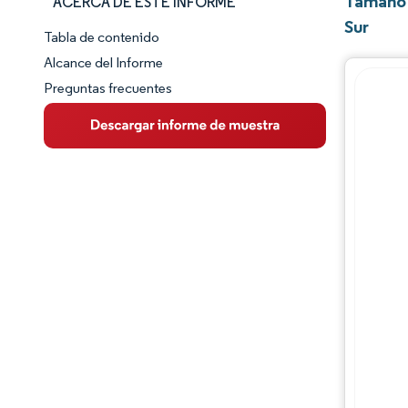
Tamaño 
ACERCA DE ESTE INFORME
Sur
Tabla de contenido
Panorama del Mercado
Alcance del Informe
Preguntas frecuentes
Visión General del Mercado
Tendencias Principales del Mercado
Panorama competitivo
Desarrollos de la industria