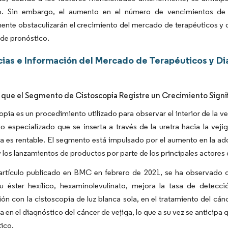
o. Sin embargo, el aumento en el número de vencimientos de 
nte obstaculizarán el crecimiento del mercado de terapéuticos y d
 de pronóstico.
ias e Información del Mercado de Terapéuticos y Di
 que el Segmento de Cistoscopia Registre un Crecimiento Signif
opia es un procedimiento utilizado para observar el interior de la v
 especializado que se inserta a través de la uretra hacia la vejiga
a es rentable. El segmento está impulsado por el aumento en la ado
y los lanzamientos de productos por parte de los principales actores
artículo publicado en BMC en febrero de 2021, se ha observado qu
u éster hexílico, hexaminolevulinato, mejora la tasa de detecci
n con la cistoscopia de luz blanca sola, en el tratamiento del cán
a en el diagnóstico del cáncer de vejiga, lo que a su vez se anticip
ico.