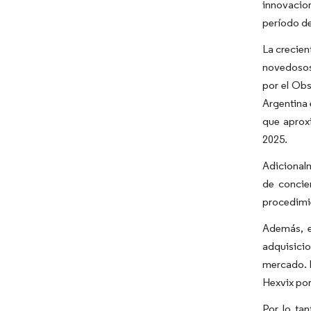
innovacion
período de
La crecien
novedosos 
por el Ob
Argentina 
que aprox
2025.
Adicionalm
de concie
procedimie
Además, e
adquisicio
mercado. P
Hexvix por
Por lo ta