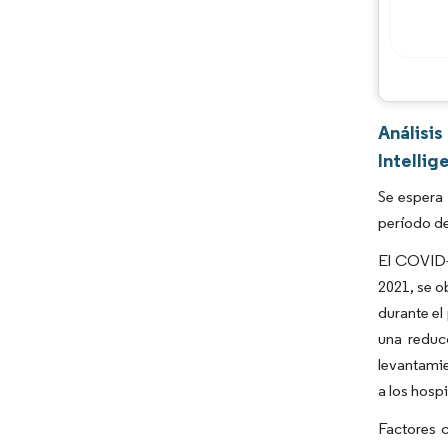
Análisi
Intellig
Se espera
período de
El COVID-1
2021, se o
durante el
una reduc
levantamie
a los hosp
Factores 