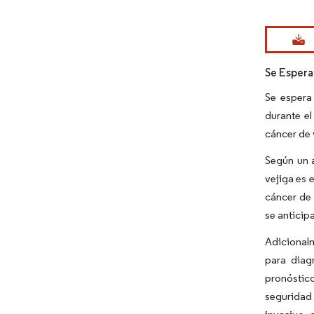
Imagen © Mo
Se Espera
Se espera 
durante el
cáncer de 
Según un 
vejiga es 
cáncer de 
se anticip
Adicionalm
para diag
pronóstico
seguridad