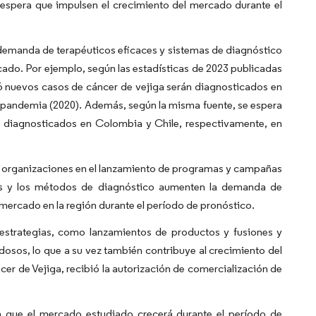
e espera que impulsen el crecimiento del mercado durante el
la demanda de terapéuticos eficaces y sistemas de diagnóstico
cado. Por ejemplo, según las estadísticas de 2023 publicadas
6 nuevos casos de cáncer de vejiga serán diagnosticados en
a pandemia (2020). Además, según la misma fuente, se espera
 diagnosticados en Colombia y Chile, respectivamente, en
de organizaciones en el lanzamiento de programas y campañas
dos y los métodos de diagnóstico aumenten la demanda de
mercado en la región durante el período de pronóstico.
estrategias, como lanzamientos de productos y fusiones y
dosos, lo que a su vez también contribuye al crecimiento del
r de Vejiga, recibió la autorización de comercialización de
pa que el mercado estudiado crecerá durante el período de