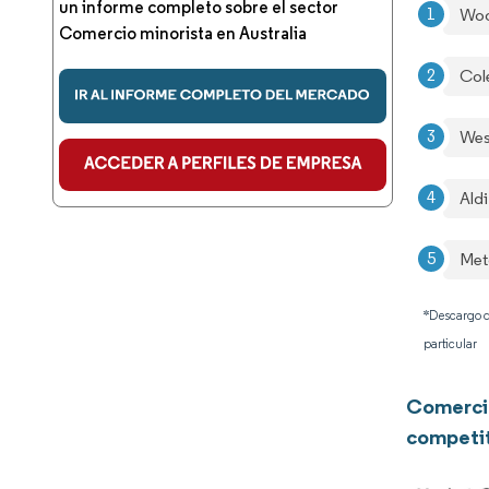
un informe completo sobre el sector
Woo
Comercio minorista en Australia
Col
Wes
Aldi
Met
*Descargo d
particular
Comercio
competi