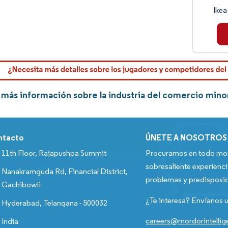
Ikea
más información sobre la industria del comercio minori
ntacto
ÚNETE A NOSOTROS
11th Floor, Rajapushpa Summit
Procuramos en todo mom
sobresaliente experienci
Nanakramguda Rd, Financial District,
problemas y predisposic
Gachibowli
¿Te interesa? Envíanos u
Hyderabad, Telangana - 500032
careers@mordorintelli
India