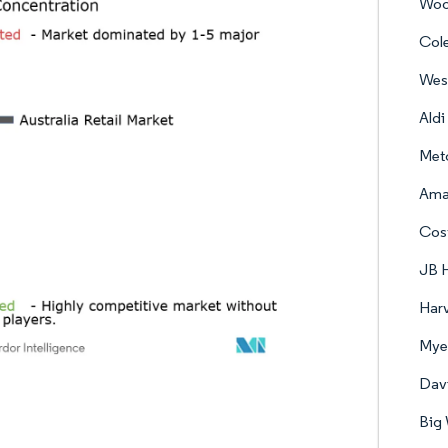
Woo
Col
Wesf
Aldi
Metc
Ama
Cost
JB H
Har
Myer
Davi
Big