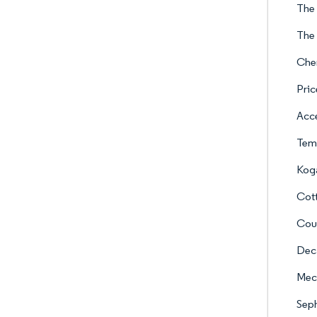
The 
The 
Che
Pric
Acc
Tem
Kog
Cot
Cou
Deca
Mec
Seph