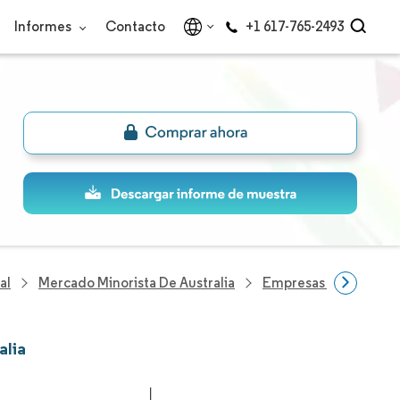
Informes
Contacto
+1 617-765-2493
al
Mercado Minorista De Australia
Empresas Del Sector 
alia