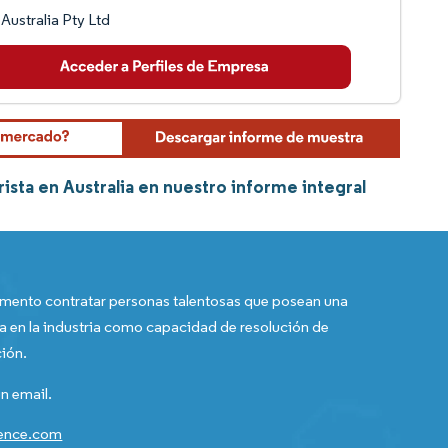
 Australia Pty Ltd
sta en Australia en nuestro informe integral
ento contratar personas talentosas que posean una
a en la industria como capacidad de resolución de
ión.
n email.
gence.com