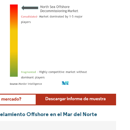
Mordor Intelligence. El uso requiere atribución según CC BY 4.0.
elamiento Offshore en el Mar del Norte