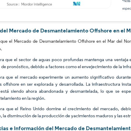
*Nota
espec
Imagen © Mordor Intelligence. El uso requiere atribución según CC BY 4.0.
s del Mercado de Desmantelamiento Offshore en el Ma
 que el Mercado de Desmantelamiento Offshore en el Mar del Nort
o.
ra que el sector de aguas poco profundas mantenga una ventaja 
 de pronóstico, debido a factores como el envejecimiento de la inf
ra que el mercado experimente un aumento significativo durante
s offshore en ser explorada y desarrollada. La infraestructura ins
, está siendo ahora abandonada y desmantelada, lo que se esp
elamiento en la región.
ra que el Reino Unido domine el crecimiento del mercado, debid
e, la disminución de la producción de yacimientos maduros y las est
ias e Información del Mercado de Desmantelamiento