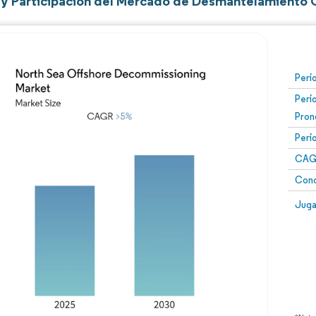
y Participación del Mercado de Desmantelamiento Of
Perí
Perí
Pron
Perí
CAG
Conc
Juga