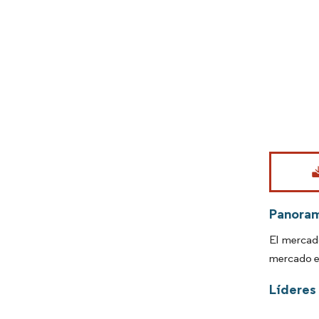
Imagen © Mo
Panora
El mercad
mercado e
Líderes