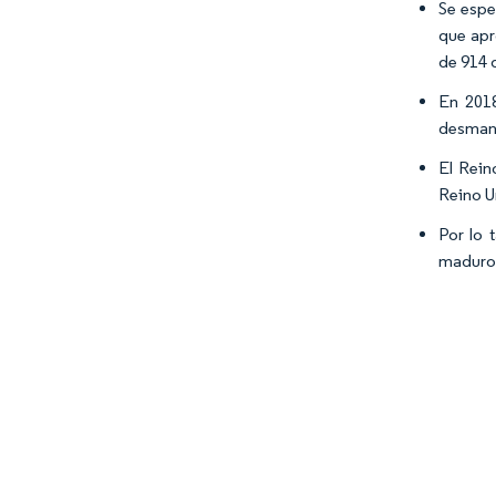
Se espe
que apr
de 914 
En 2018
desmant
El Rein
Reino U
Por lo 
maduros