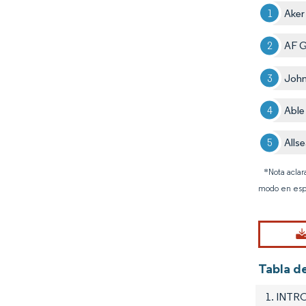
Aker
AF G
Joh
Able
Alls
*Nota aclar
modo en esp
Tabla d
1. INT