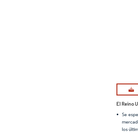
Imagen © Mo
El Reino 
Se espe
mercado
los últ