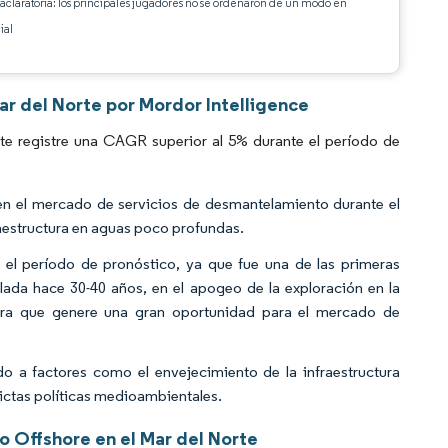
 aclaratoria: los principales jugadores no se ordenaron de un modo en
ial
r del Norte por Mordor Intelligence
e registre una CAGR superior al 5% durante el período de
en el mercado de servicios de desmantelamiento durante el
raestructura en aguas poco profundas.
 el período de pronóstico, ya que fue una de las primeras
talada hace 30-40 años, en el apogeo de la exploración en la
era que genere una gran oportunidad para el mercado de
o a factores como el envejecimiento de la infraestructura
rictas políticas medioambientales.
 Offshore en el Mar del Norte