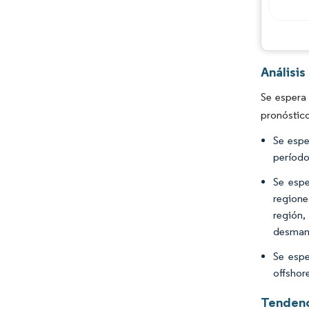
Análisi
Se espera
pronóstic
Se espe
período
Se espe
regione
región
desmant
Se espe
offshor
Tendenc