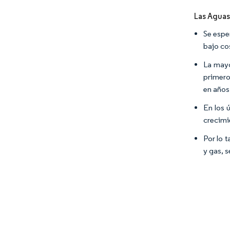
Las Aguas
Se espe
bajo co
La mayo
primero
en años
En los 
crecimi
Por lo t
y gas, 