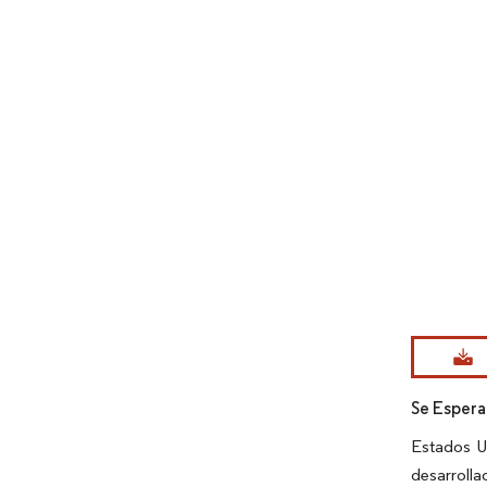
Imagen © Mo
Se Espera
Estados Un
desarrolla