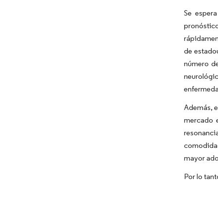
Se espera
pronóstic
rápidament
de estado
número de
neurológi
enfermedad
Además, el
mercado e
resonanci
comodidad
mayor adop
Por lo tan