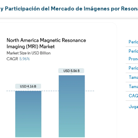
y Participación del Mercado de Imágenes por Reson
Perí
Perí
Pron
Perí
Tama
Tama
CAGR
Juga