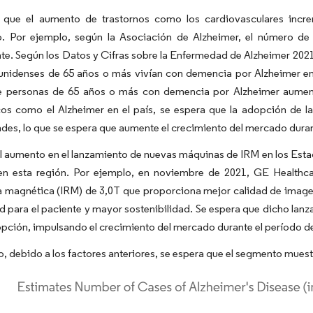
 que el aumento de trastornos como los cardiovasculares incr
o. Por ejemplo, según la Asociación de Alzheimer, el número de
e. Según los Datos y Cifras sobre la Enfermedad de Alzheimer 2021 
unidenses de 65 años o más vivían con demencia por Alzheimer en 
 personas de 65 años o más con demencia por Alzheimer aumente 
cos como el Alzheimer en el país, se espera que la adopción de l
es, lo que se espera que aumente el crecimiento del mercado duran
 aumento en el lanzamiento de nuevas máquinas de IRM en los Estad
n esta región. Por ejemplo, en noviembre de 2021, GE Healthc
a magnética (IRM) de 3,0T que proporciona mejor calidad de image
 para el paciente y mayor sostenibilidad. Se espera que dicho la
ción, impulsando el crecimiento del mercado durante el período d
to, debido a los factores anteriores, se espera que el segmento mues