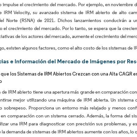
o impulse el crecimiento del mercado. Por ejemplo, en noviembre 
e IRM Velocity, su avanzado sistema de IRM abierto de alto cam
el Norte (RSNA) de 2021. Dichos lanzamientos conducirán a u
 el crecimiento del mercado. Por lo tanto, se espera que la crecie
iciativas de los actores del mercado, aumente el crecimiento del mer
o, existen algunos factores, como el alto costo de los sistemas de 
ias e Información del Mercado de Imágenes por Res
 que los Sistemas de IRM Abiertos Crezcan con una Alta CAGR e
o
 de IRM abierto tiene una apertura más grande en comparación con 
ntirse mejor utilizando una máquina de IRM abierta. Un sistema 
o sobrepeso. Proporciona un entorno más relajado y menos confin
e en comparación con un sistema cerrado. Además, la forma del si
lizar una IRM para diagnosticar con precisión sus problemas, y es 
 la demanda de sistemas de IRM abiertos aumente con los años, lo q