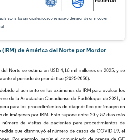
 aclaratoria: los principales jugadores no se ordenaron de un modo en
ial
 (IRM) de América del Norte por Mordor
l Norte se estima en USD 4,16 mil millones en 2025, y se
rante el período de pronóstico (2025-2030).
debido al aumento en los exámenes de IRM para evaluar los
orme de la Asociación Canadiense de Radiólogos de 2021, la
pera para los procedimientos de diagnóstico por imagen en
ión de imágenes por IRM. Esto supone entre 20 y 52 días más
r número de visitas de pacientes para procedimientos de
medida que disminuyó el número de casos de COVID-19, el
iones. Por ejemplo, según el comunicado de prensa de GE