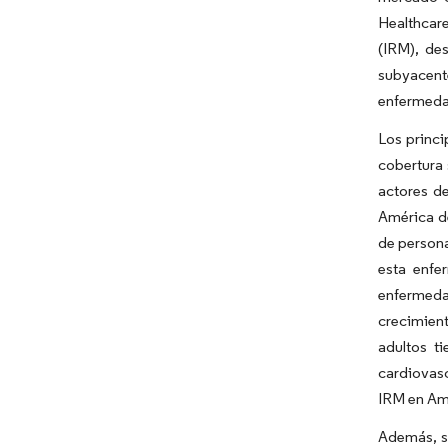
Healthcar
(IRM), de
subyacen
enfermeda
Los princi
cobertura 
actores de
América de
de person
esta enfe
enfermedad
crecimien
adultos t
cardiovasc
IRM en Amé
Además, se