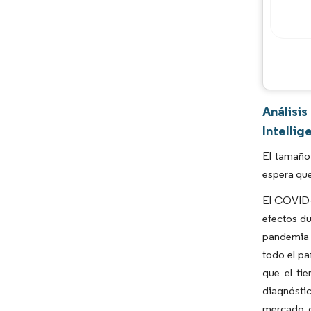
Análisi
Intellig
El tamaño
espera que
El COVID-
efectos du
pandemia 
todo el pa
que el ti
diagnósti
mercado c