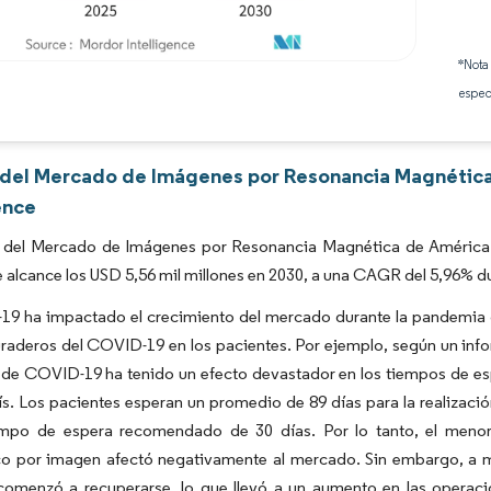
*Nota
Imagen © Mordor Intelligence. El uso requiere atribución según CC BY 4.0.
espec
s del Mercado de Imágenes por Resonancia Magnética
ence
 del Mercado de Imágenes por Resonancia Magnética de América de
 alcance los USD 5,56 mil millones en 2030, a una CAGR del 5,96% du
19 ha impactado el crecimiento del mercado durante la pandemia 
raderos del COVID-19 en los pacientes. Por ejemplo, según un inf
de COVID-19 ha tenido un efecto devastador en los tiempos de es
ís. Los pacientes esperan un promedio de 89 días para la realizac
empo de espera recomendado de 30 días. Por lo tanto, el meno
co por imagen afectó negativamente al mercado. Sin embargo, a 
omenzó a recuperarse, lo que llevó a un aumento en las operac