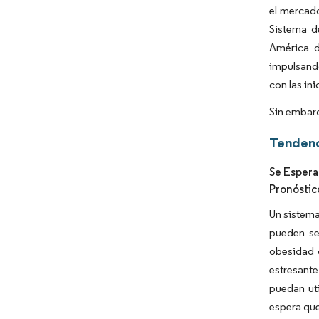
el mercad
Sistema d
América d
impulsando
con las in
Sin embarg
Tendenc
Se Espera
Pronóstic
Un sistema
pueden se
obesidad 
estresant
puedan uti
espera que