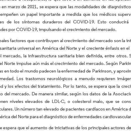
e en marzo de 2021, se espera que las modalidades de diagnóstic
sempeñen un papel importante a medida que los médicos supervis
tes de los síntomas duraderos del COVID-19. Esto conducirá
des por COVID-19, impulsando el crecimiento del mercado.
pales factores que contribuyen al crecimiento del mercado son la in
sanitaria universal en América del Norte y el creciente énfasis en e
l mercado, la infraestructura sanitaria bien definida, entre otros
l Norte impulse aún más el crecimiento del mercado. Según Parkin
as en todo el mundo padecen la enfermedad de Parkinson, y aprox
rmedad. Los trastornos neurológicos a menudo requieren imágen
 y los efectos del tratamiento. Por lo tanto, se espera que la cre
to del mercado. De manera similar, según los datos de la Asociac
ienen niveles elevados de LDL-C, o colesterol malo, que se cons
ulares. Un número tan elevado de pacientes cardíacos en América d
rica del Norte para el diagnóstico de enfermedades cardiovascular
 espera que el aumento de iniciativas de los principales actores 