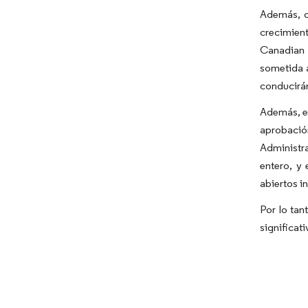
Además, c
crecimient
Canadian M
sometida a
conducirán
Además, el
aprobació
Administr
entero, y
abiertos i
Por lo tan
significat