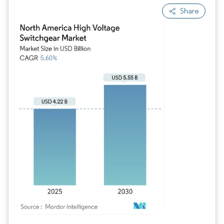
Share
Imagen © Mordor Intelligence. El uso requiere atribución según CC BY 4.0.