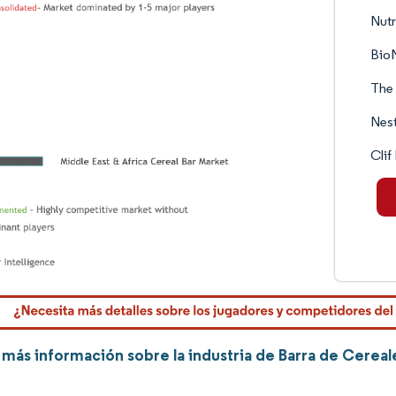
Nutr
BioN
The
Nest
Cli
más información sobre la industria de Barra de Cereal