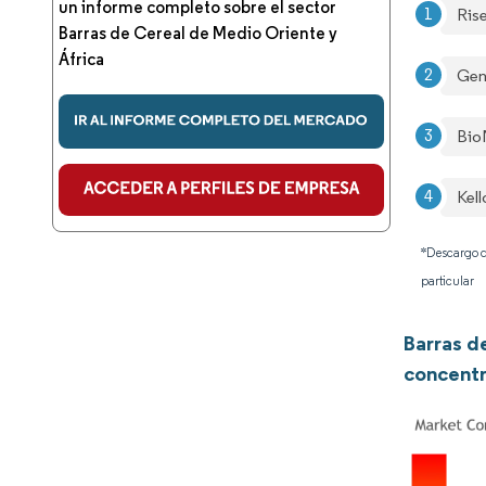
un informe completo sobre el sector
Ris
Barras de Cereal de Medio Oriente y
África
Gene
Bio
Kel
*Descargo d
particular
Barras d
concentr