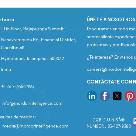
ntacto
ÚNETE A NOSOTROS
11th Floor, Rajapushpa Summit
Procuramos en todo mom
sobresaliente experienci
Nanakramguda Rd, Financial District,
problemas y predisposic
Gachibowli
¿Te interesa? Envíanos u
Hyderabad, Telangana - 500032
careers@mordorintelli
India
CONTÁCTATE CON N
+1 617-765-2493
info@mordorintelligence.com
sultas de medios:
D&B D-U-N-SÂ®
media@mordorintelligence.com
NUMBER : 85-427-9388