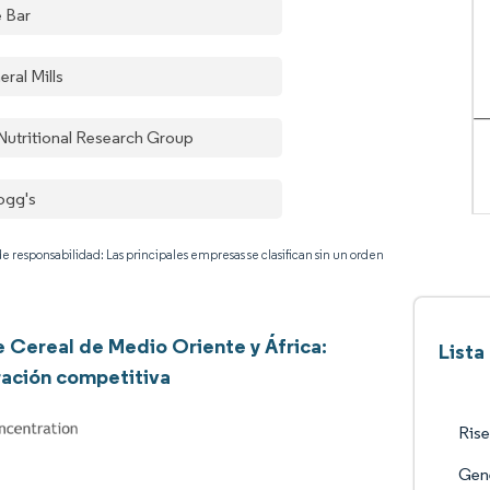
e Bar
ral Mills
Nutritional Research Group
logg's
e responsabilidad: Las principales empresas se clasifican sin un orden
e Cereal de Medio Oriente y África:
Lista
ación competitiva
Rise
Gene