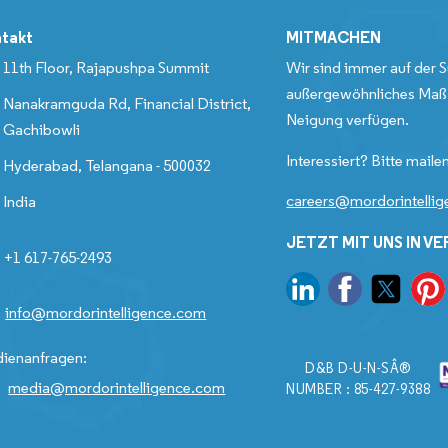
takt
MITMACHEN
11th Floor, Rajapushpa Summit
Wir sind immer auf der S
außergewöhnliches Maß 
Nanakramguda Rd, Financial District,
Neigung verfügen.
Gachibowli
Interessiert? Bitte mailen
Hyderabad, Telangana - 500032
careers@mordorintelli
India
JETZT MIT UNS IN V
+1 617-765-2493
info@mordorintelligence.com
ienanfragen:
D&B D-U-N-SÂ®
media@mordorintelligence.com
NUMBER : 85-427-9388