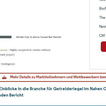
BioN
The
Nest
Cli
Einblicke in die Branche für Getreideriegel im Nahen O
den Bericht