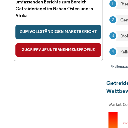
umfassenden Berichts zum Bereich
Ris
Getreideriegel im Nahen Osten und in
Afrika
Gene
Bio
Kel
*Haftungsau
Getreide
Wettbew