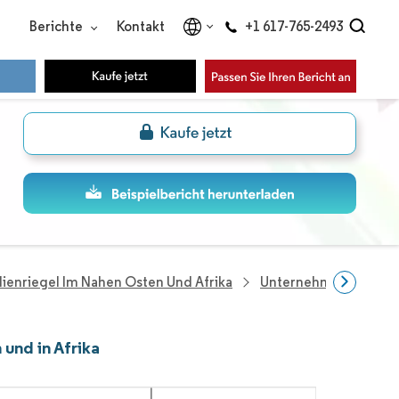
Berichte
Kontakt
+1 617-765-2493
lienriegel Im Nahen Osten Und Afrika
Unternehmen Im Berei
und in Afrika