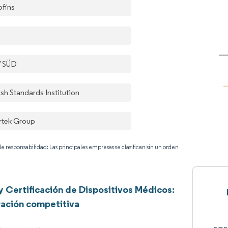
ofins
S
 SÜD
ish Standards Institution
ertek Group
e responsabilidad: Las principales empresas se clasifican sin un orden
y Certificación de Dispositivos Médicos:
ación competitiva