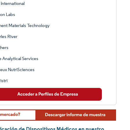
International
son Labs
ent Materials Technology
les River
hers
 Analytical Services
eux NutriSciences
stri
ficación de Dispositivos Médicos en nuestro