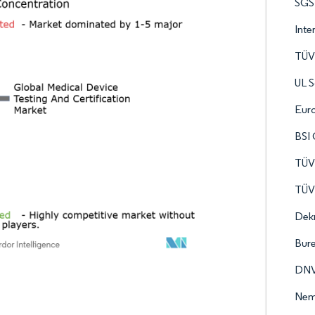
SGS
Inte
TÜV
UL S
Euro
BSI
TÜV
TÜV
Dek
Bure
DNV
Nem