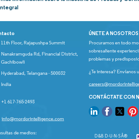
integral
ntacto
ÚNETE A NOSOTROS
11th Floor, Rajapushpa Summit
Procuramos en todo mom
sobresaliente experienci
Nanakramguda Rd, Financial District,
problemas y predisposic
Gachibowli
¿Te interesa? Envíanos u
Hyderabad, Telangana - 500032
careers@mordorintelli
India
CONTÁCTATE CON N
+1 617-765-2493
info@mordorintelligence.com
sultas de medios:
D&B D-U-N-SÂ®