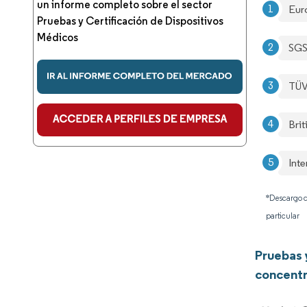
un informe completo sobre el sector
Eur
Pruebas y Certificación de Dispositivos
Médicos
SG
TÜV
Brit
Int
*Descargo d
particular
Pruebas 
concentr