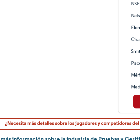
NSF 
Nel
Elem
Char
Smit
Pace
Méri
Medi
más información sobre la industria de Pruebas y Certi