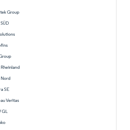
rtek Group
 SÜD
olutions
fins
 Group
 Rheinland
 Nord
ra SE
au Veritas
 GL
ko