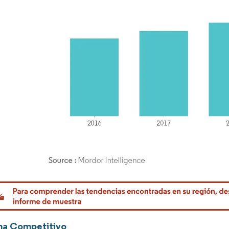
rdor Intelligence. El uso requiere atribución según CC BY 4.0.
ma Competitivo