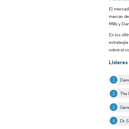
El mercad
marcas de 
Mills y Da
En los últ
estrategia
sobre el c
Líderes 
Dano
The 
Gener
Dr. 