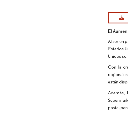
Imagen © Mo
El Aument
Al ser un 
Estados Un
Unidos son
Con la cr
regionale
están disp
Además, l
Supermarke
pasta, pan