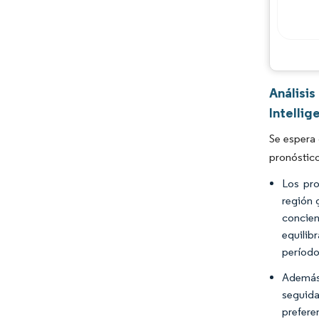
Análisi
Intellig
Se espera 
pronóstic
Los pro
región 
concien
equilib
período
Además,
seguida
prefere