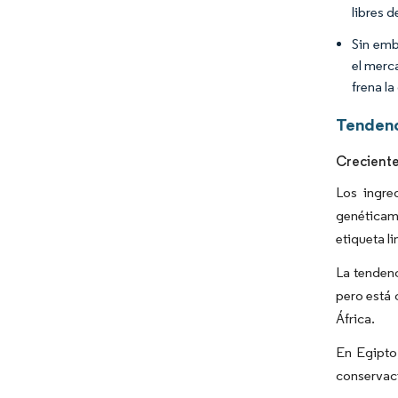
libres d
Sin emb
el merc
frena l
Tendenc
Creciente
Los ingre
genéticam
etiqueta l
La tendenc
pero está 
África.
En Egipto,
conservaci