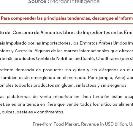
rdor Intelligence. El uso requiere atribución según CC BY 4.0.
o del Consumo de Alimentos Libres de Ingredientes en los Emi
país impulsado por las importaciones, los Emiratos Árabes Unidos im
idos y Australia. Algunas de las marcas internacionales que ofrece
 Schär, productos Gerblé de Nutrition and Santé, Choithrams (pan sin 
eciente demanda de productos sin gluten y sin alérgenos en e
s también están emergiendo en el mercado. Por ejemplo, Areej J
onibles todos los productos sin gluten, sin lactosa y sin alérgenos.
as plataformas de venta minorista en línea también están ocu
t.ae es una tienda en línea que vende todos los artículos aliment
, dulces, pasteles y condimentos.