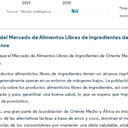
*Nota
espec
Imagen © Mordor Intelligence. El uso requiere atribución según CC BY 4.0.
s del Mercado de Alimentos Libres de Ingredientes d
ence
que el Mercado de Alimentos Libres de Ingredientes de Oriente Med
o.
ductos alimenticios libres de ingredientes tienen un alcance signi
generalmente operan en un entorno de márgenes bajos. La población
cia sobre los productos alimenticios libres de ingredientes, así c
rada y para garantizar una buena salud, lo que se espera que imp
 de pronóstico.
 una gran parte de la población de Oriente Medio y África es intole
s de las alternativas lácteas a base de arroz y coco, dominan el 
ncias de los consumidores por mantener una dieta saludable, está