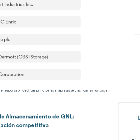
t Industries Inc.
C Enric
de plc
ermott (CB&I Storage)
 Corporation
e responsabilidad: Las principales empresas se clasifican sin un orden
de Almacenamiento de GNL:
ación competitiva