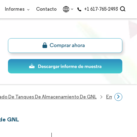
Informes
Contacto
+1 617-765-2493
ado De Tanques De Almacenamiento De GNL
Empresas Del
 de GNL