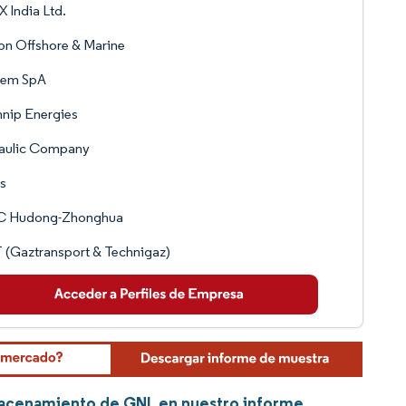
 India Ltd.
n Offshore & Marine
pem SpA
nip Energies
taulic Company
s
C Hudong-Zhonghua
(Gaztransport & Technigaz)
macenamiento de GNL en nuestro informe