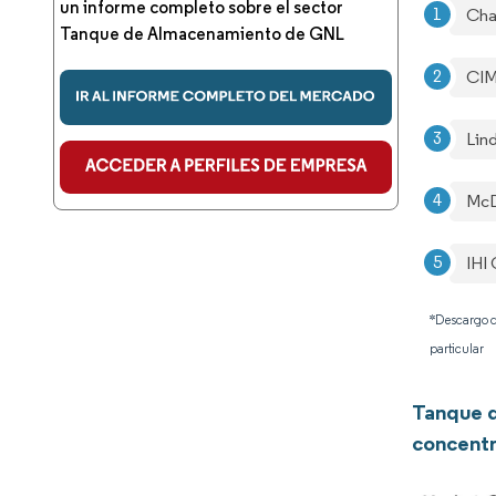
un informe completo sobre el sector
Char
Tanque de Almacenamiento de GNL
CIM
Lin
McD
IHI
*Descargo d
particular
Tanque 
concentr