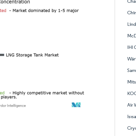
Char
Chin
Lind
McDe
IHI 
Wärt
Sams
Mits
KOG
Air 
Isıs
Cryo