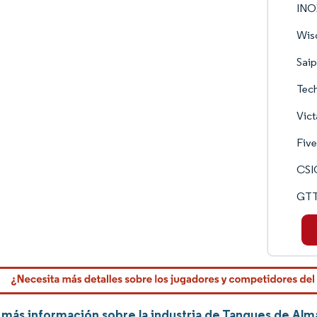
INOX
Wiso
Sai
Tech
Vic
Five
CSI
GTT 
más información sobre la industria de Tanques de Al