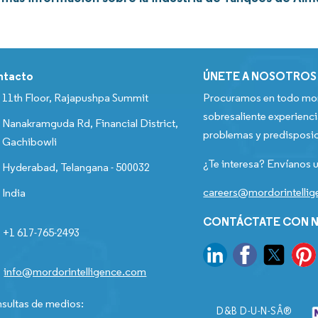
ntacto
ÚNETE A NOSOTROS
11th Floor, Rajapushpa Summit
Procuramos en todo mom
sobresaliente experienci
Nanakramguda Rd, Financial District,
problemas y predisposic
Gachibowli
¿Te interesa? Envíanos u
Hyderabad, Telangana - 500032
careers@mordorintelli
India
CONTÁCTATE CON N
+1 617-765-2493
info@mordorintelligence.com
sultas de medios:
D&B D-U-N-SÂ®