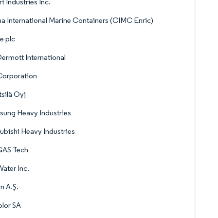
t Industries Inc.
a International Marine Containers (CIMC Enric)
e plc
rmott International
Corporation
silä Oyj
ung Heavy Industries
ubishi Heavy Industries
AS Tech
Water Inc.
an A.Ş.
lor SA