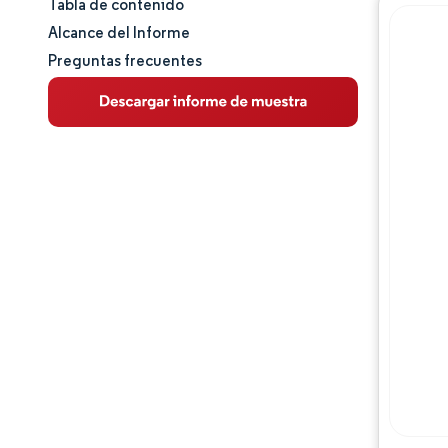
Tabla de contenido
Panorama del Mercado
Alcance del Informe
Preguntas frecuentes
Análisis de mercado
Tendencias Principales del Mercado
Análisis de segmentos
Análisis geográfico
Panorama competitivo
Jugadores principales
Desarrollos de la industria