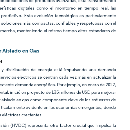
especificaciones de productos avanzadas, está transformando
ísticas digitales como el monitoreo en tiempo real, las
redictivo. Esta evolución tecnológica es particularmente
ear soluciones más compactas, confiables y respetuosas con el
 marcha, manteniendo al mismo tiempo altos estándares de
 Aislado en Gas
d
n y distribución de energía está impulsando una demanda
ervicios eléctricos se centran cada vez más en actualizar la
creciente demanda energética. Por ejemplo, en enero de 2022,
ental, inició un proyecto de 135 millones de USD para mejorar
gear aislado en gas como componente clave de los esfuerzos de
particularmente evidente en las economías emergentes, donde
 eléctricas crecientes.
nsión (HVDC) representa otro factor crucial que impulsa la