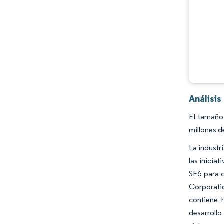
Análisi
El tamaño
millones d
La industr
las inicia
SF6 para 
Corporatio
contiene 
desarrollo