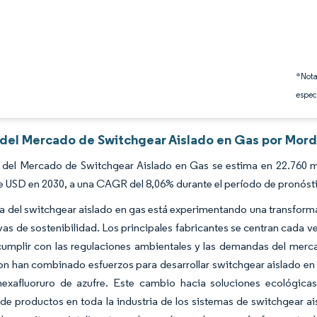
*Nota
espec
s del Mercado de Switchgear Aislado en Gas por Mord
 del Mercado de Switchgear Aislado en Gas se estima en 22.760 mi
e USD en 2030, a una CAGR del 8,06% durante el período de pronóst
ia del switchgear aislado en gas está experimentando una transform
tivas de sostenibilidad. Los principales fabricantes se centran cada v
cumplir con las regulaciones ambientales y las demandas del me
n han combinado esfuerzos para desarrollar switchgear aislado en g
hexafluoruro de azufre. Este cambio hacia soluciones ecológica
 de productos en toda la industria de los sistemas de switchgear ai