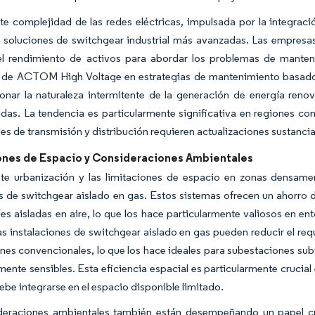
te complejidad de las redes eléctricas, impulsada por la integraci
r soluciones de switchgear industrial más avanzadas. Las empresas
el rendimiento de activos para abordar los problemas de manten
as de ACTOM High Voltage en estrategias de mantenimiento basado
onar la naturaleza intermitente de la generación de energía renova
as. La tendencia es particularmente significativa en regiones con
les de transmisión y distribución requieren actualizaciones sustanci
ones de Espacio y Consideraciones Ambientales
nte urbanización y las limitaciones de espacio en zonas densam
de switchgear aislado en gas. Estos sistemas ofrecen un ahorro de
les aisladas en aire, lo que los hace particularmente valiosos en e
as instalaciones de switchgear aislado en gas pueden reducir el r
ones convencionales, lo que los hace ideales para subestaciones sub
ente sensibles. Esta eficiencia espacial es particularmente crucial 
debe integrarse en el espacio disponible limitado.
deraciones ambientales también están desempeñando un papel cr