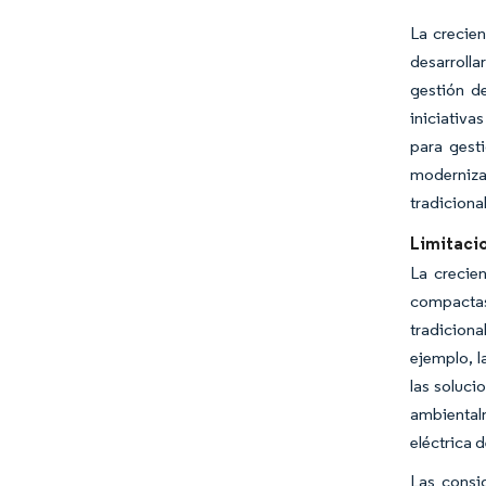
La crecien
desarrolla
gestión d
iniciativ
para gesti
modernizad
tradiciona
Limitaci
La crecie
compactas 
tradiciona
ejemplo, l
las soluci
ambientalm
eléctrica 
Las consi