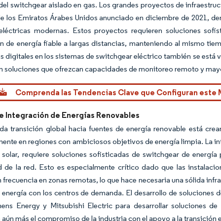
el switchgear aislado en gas. Los grandes proyectos de infraestruc
de los Emiratos Árabes Unidos anunciado en diciembre de 2021, de
 eléctricas modernas. Estos proyectos requieren soluciones sofi
n de energía fiable a largas distancias, manteniendo al mismo tiemp
s digitales en los sistemas de switchgear eléctrico también se está
 soluciones que ofrezcan capacidades de monitoreo remoto y mayor
Comprenda las Tendencias Clave que Configuran este
e Integración de Energías Renovables
ada transición global hacia fuentes de energía renovable está cr
mente en regiones con ambiciosos objetivos de energía limpia. La in
a solar, requiere soluciones sofisticadas de switchgear de energía 
d de la red. Esto es especialmente crítico dado que las instalaci
 frecuencia en zonas remotas, lo que hace necesaria una sólida infr
 energía con los centros de demanda. El desarrollo de soluciones 
mens Energy y Mitsubishi Electric para desarrollar soluciones d
aún más el compromiso de la industria con el apoyo a la transición 