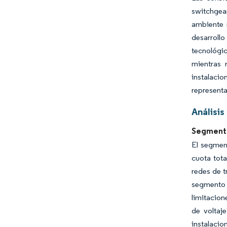
switchgea
ambiente r
desarrollo
tecnológic
mientras 
instalaci
representa
Análisis
Segmento
El segmen
cuota tota
redes de t
segmento 
limitacion
de voltaj
instalacio