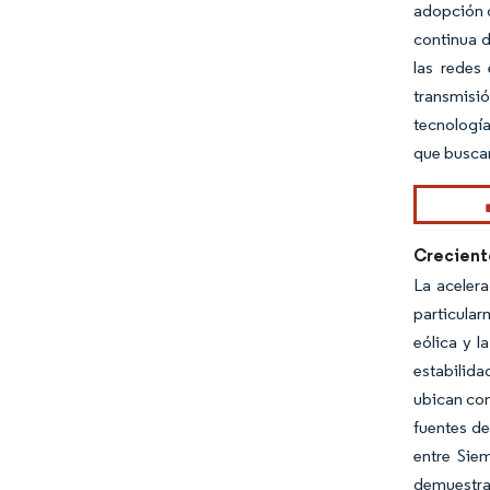
adopción d
continua 
las redes
transmisió
tecnología
que buscan
Crecient
La aceler
particular
eólica y l
estabilida
ubican con
fuentes de
entre Sie
demuestra 