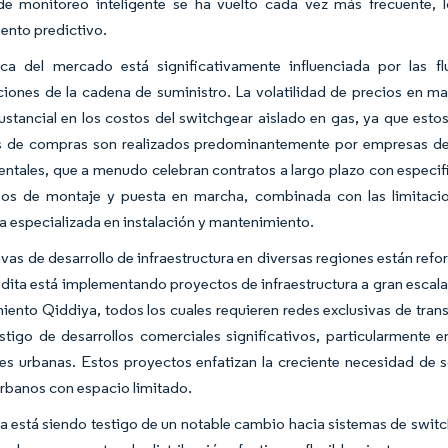
de monitoreo inteligente se ha vuelto cada vez más frecuente, 
ento predictivo.
ca del mercado está significativamente influenciada por las fl
iones de la cadena de suministro. La volatilidad de precios en mat
stancial en los costos del switchgear aislado en gas, ya que esto
 de compras son realizados predominantemente por empresas de se
ntales, que a menudo celebran contratos a largo plazo con especi
sos de montaje y puesta en marcha, combinada con las limitacion
a especializada en instalación y mantenimiento.
tivas de desarrollo de infraestructura en diversas regiones están re
dita está implementando proyectos de infraestructura a gran escala
iento Qiddiya, todos los cuales requieren redes exclusivas de trans
estigo de desarrollos comerciales significativos, particularment
es urbanas. Estos proyectos enfatizan la creciente necesidad de s
rbanos con espacio limitado.
ia está siendo testigo de un notable cambio hacia sistemas de switch