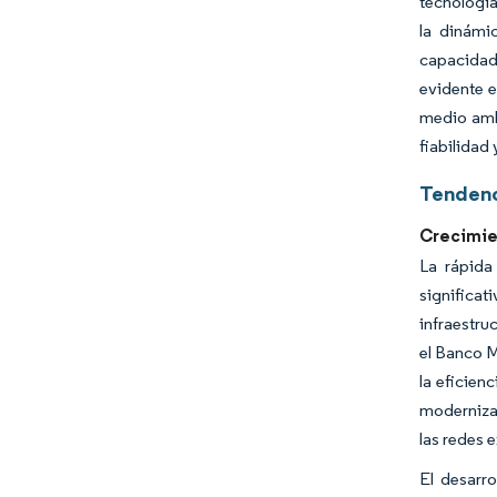
tecnología
la dinámi
capacidad
evidente e
medio amb
fiabilidad
Tendenc
Crecimien
La rápida
significat
infraestru
el Banco M
la eficien
modernizac
las redes 
El desarr