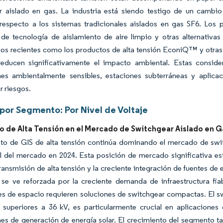
r aislado en gas. La industria está siendo testigo de un cambio 
especto a los sistemas tradicionales aislados en gas SF6. Los pr
 de tecnología de aislamiento de aire limpio y otras alternativas
os recientes como los productos de alta tensión EconiQ™ y otras 
reducen significativamente el impacto ambiental. Estas conside
ones ambientalmente sensibles, estaciones subterráneas y aplica
r riesgos.
 por Segmento: Por Nivel de Voltaje
 de Alta Tensión en el Mercado de Switchgear Aislado en G
to de GIS de alta tensión continúa dominando el mercado de swi
l del mercado en 2024. Esta posición de mercado significativa es
ransmisión de alta tensión y la creciente integración de fuentes de 
se ve reforzada por la creciente demanda de infraestructura fia
es de espacio requieren soluciones de switchgear compactas. El swi
e superiores a 36 kV, es particularmente crucial en aplicaciones
nes de generación de energía solar. El crecimiento del segmento t