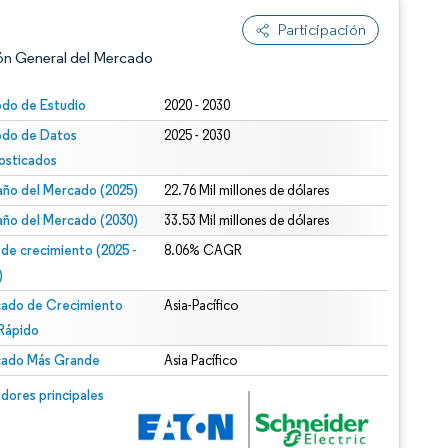
Participación
ón General del Mercado
odo de Estudio
2020 - 2030
odo de Datos
2025 - 2030
osticados
ño del Mercado (2025)
22.76 Mil millones de dólares
ño del Mercado (2030)
33.53 Mil millones de dólares
 de crecimiento (2025 -
8.06% CAGR
n según CC BY 4.0.
)
ado de Crecimiento
Asia-Pacífico
Rápido
ado Más Grande
Asia Pacífico
n © Mordor Intelligence. El uso requiere atribución según CC BY 4.0.
dores principales