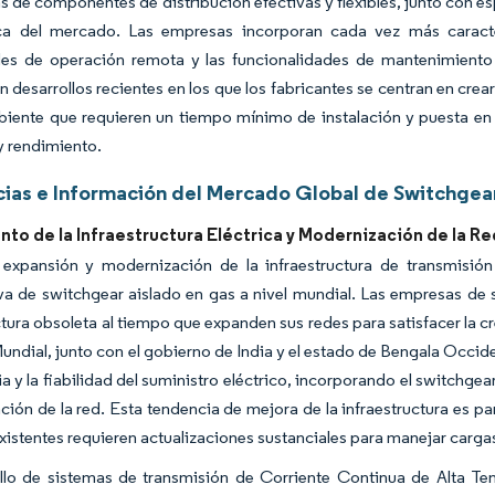
s de componentes de distribución efectivas y flexibles, junto con 
ca del mercado. Las empresas incorporan cada vez más caracter
es de operación remota y las funcionalidades de mantenimiento p
n desarrollos recientes en los que los fabricantes se centran en cr
iente que requieren un tiempo mínimo de instalación y puesta en
 y rendimiento.
ias e Información del Mercado Global de Switchgear
to de la Infraestructura Eléctrica y Modernización de la Re
 expansión y modernización de la infraestructura de transmisió
iva de switchgear aislado en gas a nivel mundial. Las empresas de s
ctura obsoleta al tiempo que expanden sus redes para satisfacer la 
undial, junto con el gobierno de India y el estado de Bengala Occid
cia y la fiabilidad del suministro eléctrico, incorporando el switch
ión de la red. Esta tendencia de mejora de la infraestructura es 
existentes requieren actualizaciones sustanciales para manejar cargas
ollo de sistemas de transmisión de Corriente Continua de Alta Te