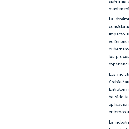
sistemas 
mantenimi
La dinámi
considerac
impacto su
volúmenes
gubername
los proce
experienci
Las inicia
Arabia Sau
Entretenim
ha sido t
aplicacion
entornos u
La industr