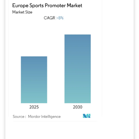
Imagen © Mordor Intelligence. El uso requiere atribución según CC BY 4.0.