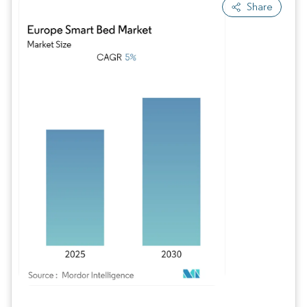
Share
Imagen © Mordor Intelligence. El uso requiere atribución según CC BY 4.0.