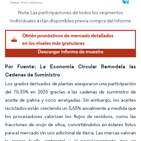
Nota: Las participaciones de todos los segmentos
Imagen © Mordor Intelligence. El uso requiere atribución según CC BY 4.0.
individuales están disponibles previa compra del informe
Por Fuente: La Economía Circular Remodela las
Cadenas de Suministro
Los grados derivados de plantas aseguraron una participación
del 70,35% en 2025 gracias a las cadenas de suministro de
aceite de palma y coco arraigadas. Sin embargo, los aceites
reciclados están creciendo un 5,65% anualmente a medida que
los procesadores valorizan los flujos de residuos, como las
fracciones de orujo de oliva, convirtiéndolos en ésteres listos
para el mercado sin uso adicional de tierra. Las marcas valoran
la menor huella ambiental y el posicionamiento rico en