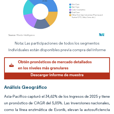
Nota: Las participaciones de todos los segmentos
Imagen © Mordor Intelligence. El uso requiere atribución según CC BY 4.0.
individuales están disponibles previa compra del informe
Análisis Geográfico
Asia-Pacífico capturó el 34,62% de los ingresos de 2025 y tiene
un pronóstico de CAGR del 5,05%. Las inversiones nacionales,
como la línea enzimática de Evonik, elevan la autosuficiencia