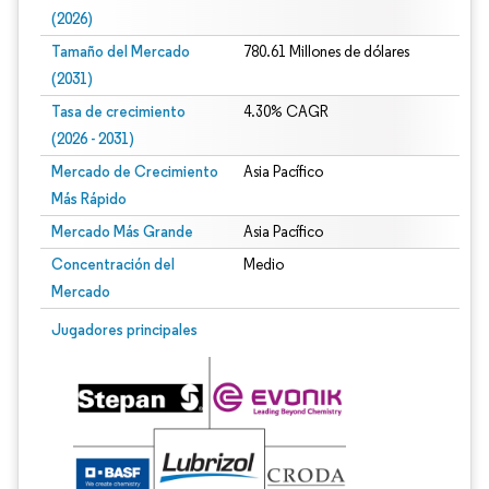
(2026)
Tamaño del Mercado
780.61 Millones de dólares
(2031)
Tasa de crecimiento
4.30% CAGR
(2026 - 2031)
Mercado de Crecimiento
Asia Pacífico
Más Rápido
Mercado Más Grande
Asia Pacífico
Concentración del
Medio
Mercado
Imagen © Mordor Intelligence. El uso requiere atribución según CC BY 4.0.
Jugadores principales