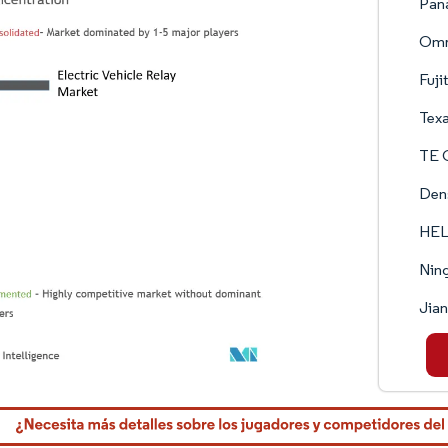
Pan
Omr
Fuji
Texa
TE C
Den
HEL
Ning
Jian