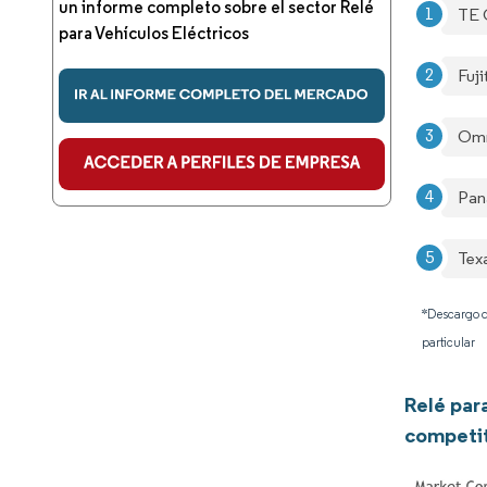
un informe completo sobre el sector Relé
TE 
para Vehículos Eléctricos
Fuji
Omr
Pan
Tex
*Descargo d
particular
Relé par
competi