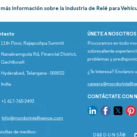
más información sobre la industria de Relé para Vehíc
ntacto
ÚNETE A NOSOTROS
11th Floor, Rajapushpa Summit
Procuramos en todo mom
sobresaliente experienci
Nanakramguda Rd, Financial District,
problemas y predisposic
Gachibowli
¿Te interesa? Envíanos u
Hyderabad, Telangana - 500032
careers@mordorintelli
India
CONTÁCTATE CON N
+1 617-765-2493
info@mordorintelligence.com
sultas de medios:
D&B D-U-N-SÂ®