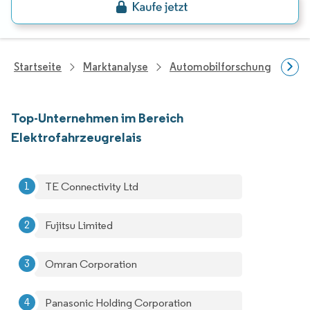
Startseite
Marktanalyse
Automobilforschung
For
Top-Unternehmen im Bereich
Elektrofahrzeugrelais
TE Connectivity Ltd
Fujitsu Limited
Omran Corporation
Panasonic Holding Corporation