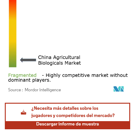
Imagen © Mordor Intelligence. El uso requiere atribución según CC BY 4.0.